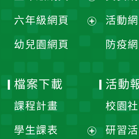
開
展
單
六年級網頁
活動網
選
開
展
單
幼兒園網頁
防疫網
選
開
單
選
檔案下載
活動
單
課程計畫
校園社
學生課表
研習活