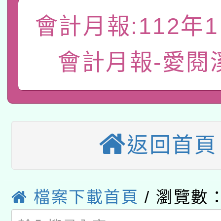
轉知教育部國民及學前
關事宜
會計月報:112年
函轉國家教育研究院中心
國立臺灣師範大學辦理「1
轉知教育部國民及學前
原住民族教育政策研討
會計月報-愛閱
年度健康促進學校輔導
函轉國立臺灣師範大學
新北市政府教育局辦理「
族教育國際趨勢與發展
業成長研習」實施計畫
轉知有關國立成功大學
族語言臺北學習中心11
師專業成長研習實施計
教育部國民及學前教育署「
文教學共融平台-教案
「族語學習班」招生簡章
方素養工作坊新北場」
返回首頁
轉知經濟部水利署委託
年度COVID-19疫苗
件」活動簡章
115年8月22日(星期六)
業技術研究院辦理「11
接種對象擴大為「滿6
檔案下載首頁
/ 瀏覽數：
2026年桃園地景藝術
桃園市孔廟祈福系列活
用水績優單位及節水達
接種之民眾」措施，延長