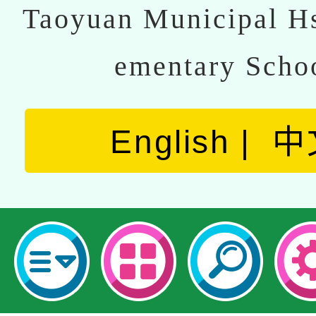
Taoyuan Municipal Hs
ementary Scho
English
中