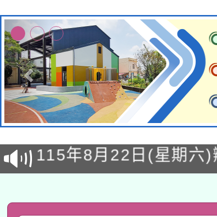
轉知經濟部水利署委託
115年8月22日(星期六)
業技術研究院辦理「11
2026年桃園地景藝術
桃園市孔廟祈福系列活
用水績優單位及節水達
「2026桃園藝術巡演
開 智慧啟航」
動」