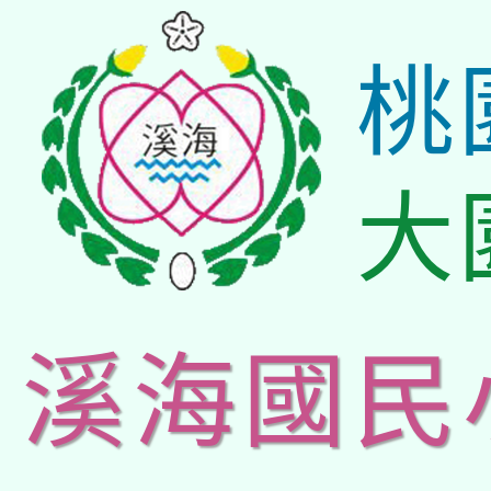
桃
大
溪海國民