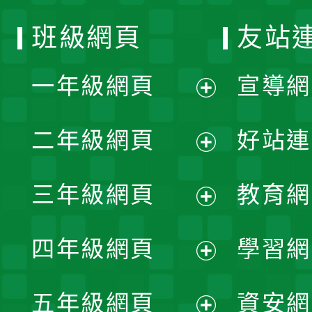
班級網頁
友站
一年級網頁
宣導網
展
二年級網頁
好站連
開
展
三年級網頁
教育網
選
開
展
單
四年級網頁
學習網
選
開
展
單
五年級網頁
資安網
選