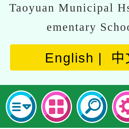
Taoyuan Municipal Hs
ementary Scho
English
中