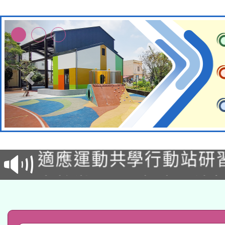
本校115學年度第2次
適應運動共學行動站研
招甄選結果公告(無人
本館辦理115年度閱讀
招)
科技賦能─人工智慧(AI
暨閱讀推動專業研習