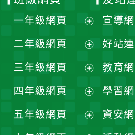
一年級網頁
宣導網
展
二年級網頁
好站連
開
展
三年級網頁
教育網
選
開
展
單
四年級網頁
學習網
選
開
展
單
五年級網頁
資安網
選
開
展
單