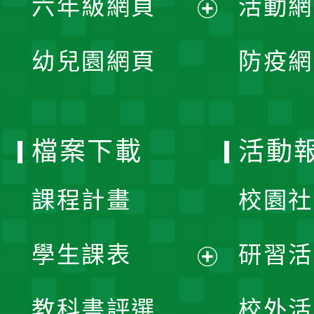
六年級網頁
活動網
選
開
展
單
幼兒園網頁
防疫網
選
開
單
選
檔案下載
活動
單
課程計畫
校園社
學生課表
研習活
展
教科書評選
校外活