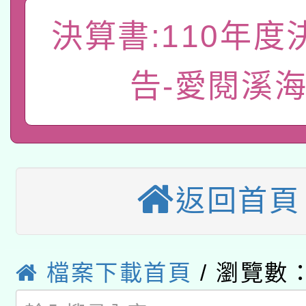
A3數位素養講師名單
礎課程
決算書:110年度
「數位內容與教學軟體線
有關大陸委員會函釋公
pilot」
告-愛閱溪
轉知經濟部水利署委託
薪期間赴陸應申請許可
115年8月22日(星期六)
業技術研究院辦理「11
2026年桃園地景藝術
桃園市孔廟祈福系列活
用水績優單位及節水達
返回首頁
本校115學年度第2次
開 智慧啟航」
動」
適應運動共學行動站研
招甄選結果公告(無人
檔案下載首頁
/ 瀏覽數：
本館辦理115年度閱讀
招)