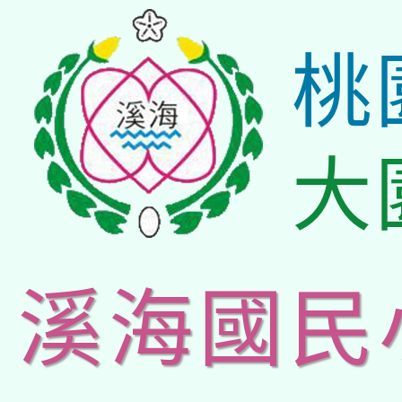
桃
大
溪海國民