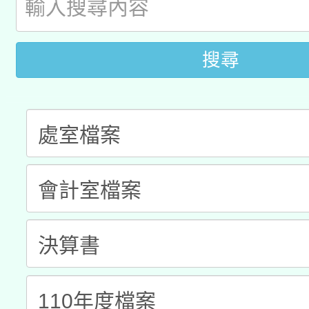
科技賦能─人工智慧(AI
暨閱讀推動專業研習
A3數位素養講師名單
礎課程
搜尋
「數位內容與教學軟體線
有關大陸委員會函釋公
pilot」
轉知經濟部水利署委託
薪期間赴陸應申請許可
115年8月22日(星期六)
業技術研究院辦理「11
2026年桃園地景藝術
桃園市孔廟祈福系列活
用水績優單位及節水達
開 智慧啟航」
動」