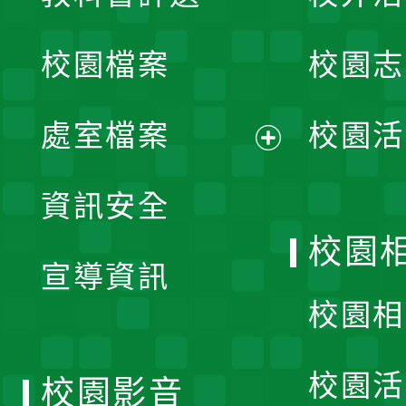
開
校園檔案
校園志
選
單
處室檔案
校園活
展
資訊安全
開
校園
宣導資訊
選
校園相
單
校園活
校園影音