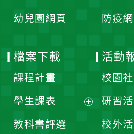
開
展
單
幼兒園網頁
防疫網
選
開
單
選
檔案下載
活動
單
課程計畫
校園社
學生課表
研習活
展
教科書評選
校外活
開