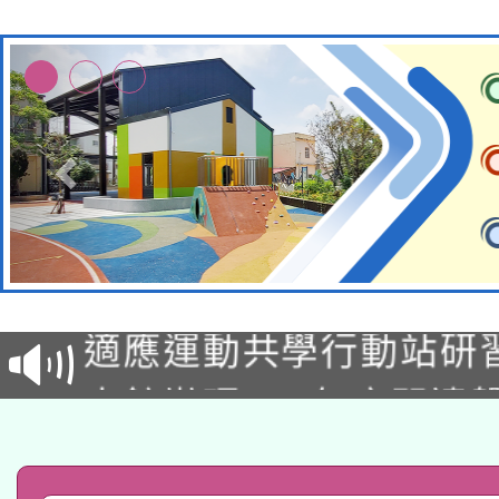
本校115學年度第2次
適應運動共學行動站研
招甄選結果公告(無人
本館辦理115年度閱讀
招)
科技賦能─人工智慧(AI
暨閱讀推動專業研習