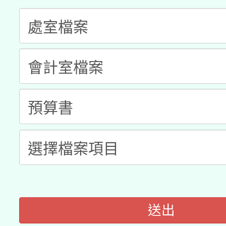
科技賦能─人工智慧(AI
暨閱讀推動專業研習
A3數位素養講師名單
礎課程
「數位內容與教學軟體線
有關大陸委員會函釋公
pilot」
轉知經濟部水利署委託
薪期間赴陸應申請許可
115年8月22日(星期六)
業技術研究院辦理「11
2026年桃園地景藝術
桃園市孔廟祈福系列活
用水績優單位及節水達
開 智慧啟航」
動」
送出