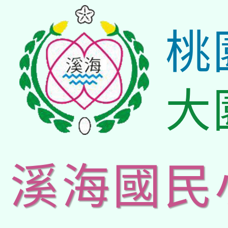
桃
大
溪海國民