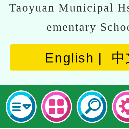
Taoyuan Municipal Hs
ementary Scho
English
中