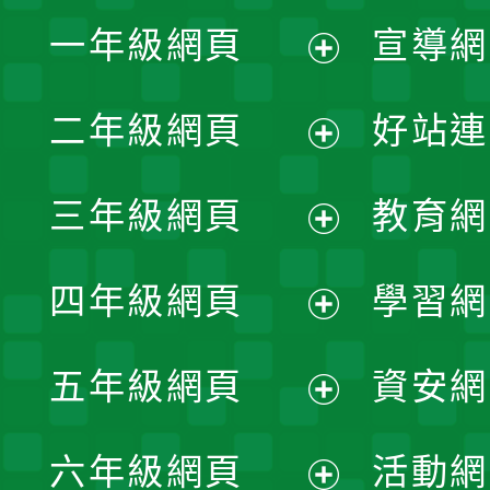
一年級網頁
宣導網
展
二年級網頁
好站連
開
展
三年級網頁
教育網
選
開
展
單
四年級網頁
學習網
選
開
展
單
五年級網頁
資安網
選
開
展
單
六年級網頁
活動網
選