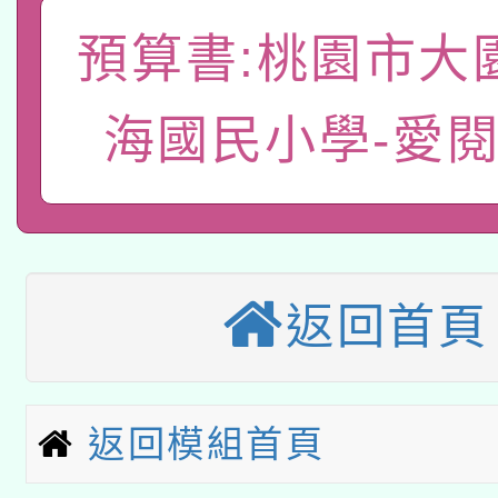
A3數位素養講師名單
礎課程
預算書:桃園市大
「數位內容與教學軟體線
有關大陸委員會函釋公
pilot」
海國民小學-愛
轉知經濟部水利署委託
薪期間赴陸應申請許可
115年8月22日(星期六)
業技術研究院辦理「11
2026年桃園地景藝術
桃園市孔廟祈福系列活
用水績優單位及節水達
返回首頁
本校115學年度第2次
開 智慧啟航」
動」
適應運動共學行動站研
招甄選結果公告(無人
返回模組首頁
本館辦理115年度閱讀
招)