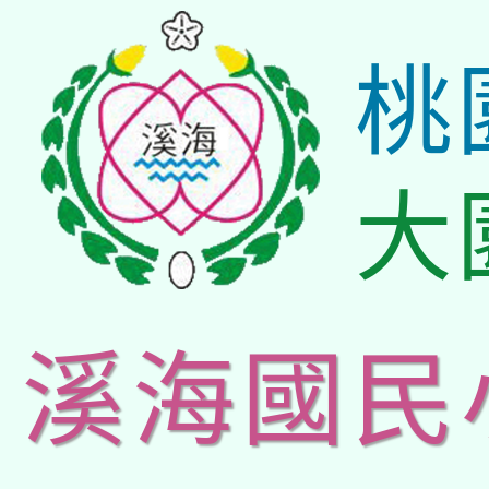
桃
大
溪海國民