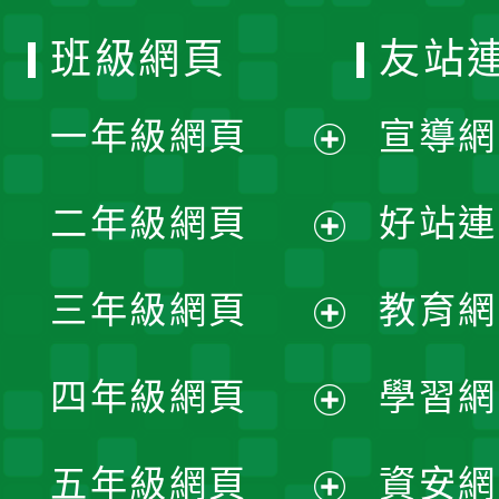
班級網頁
友站
一年級網頁
宣導網
展
二年級網頁
好站連
開
展
三年級網頁
教育網
選
開
展
單
四年級網頁
學習網
選
開
展
單
五年級網頁
資安網
選