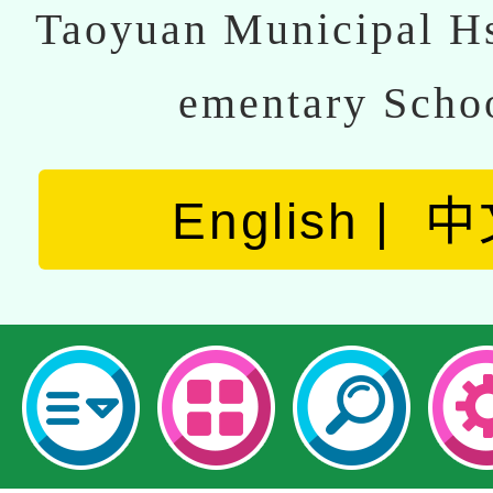
Taoyuan Municipal Hs
ementary Scho
English
中