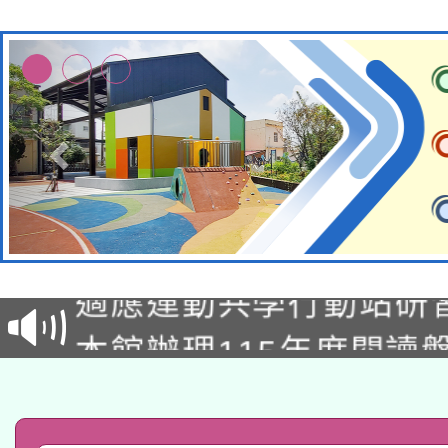
本校115學年度第2次
適應運動共學行動站研
招甄選結果公告(無人
本館辦理115年度閱讀
招)
科技賦能─人工智慧(AI
暨閱讀推動專業研習
A3數位素養講師名單
礎課程