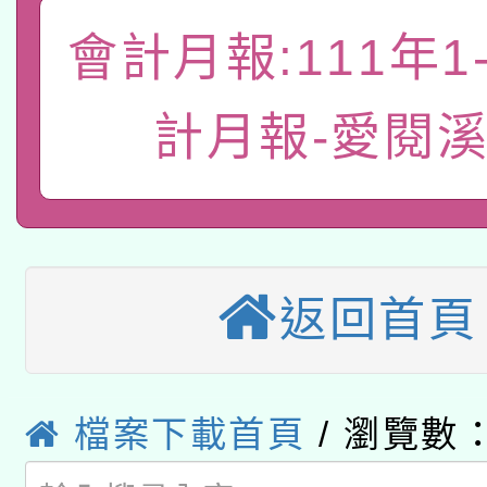
「數位內容與教學軟體線
會計月報:111年1
有關大陸委員會函釋公
pilot」
計月報-愛閱
轉知經濟部水利署委託
薪期間赴陸應申請許可
115年8月22日(星期六)
業技術研究院辦理「11
2026年桃園地景藝術
桃園市孔廟祈福系列活
用水績優單位及節水達
返回首頁
本校115學年度第2次
開 智慧啟航」
動」
適應運動共學行動站研
招甄選結果公告(無人
本館辦理115年度閱讀
檔案下載首頁
/ 瀏覽數：
招)
科技賦能─人工智慧(AI
暨閱讀推動專業研習