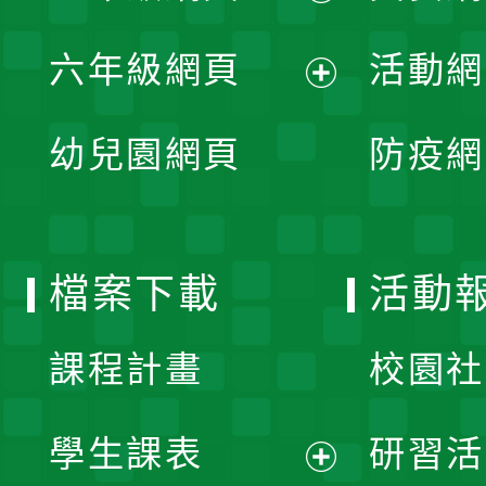
開
展
單
六年級網頁
活動網
選
開
展
單
幼兒園網頁
防疫網
選
開
單
選
檔案下載
活動
單
課程計畫
校園社
學生課表
研習活