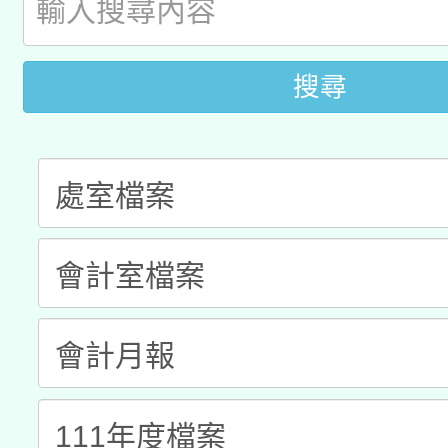
A3數位素養講師名單
礎課程
搜尋
「數位內容與教學軟體線
有關大陸委員會函釋公
pilot」
轉知經濟部水利署委託
薪期間赴陸應申請許可
115年8月22日(星期六)
業技術研究院辦理「11
2026年桃園地景藝術
桃園市孔廟祈福系列活
用水績優單位及節水達
開 智慧啟航」
動」