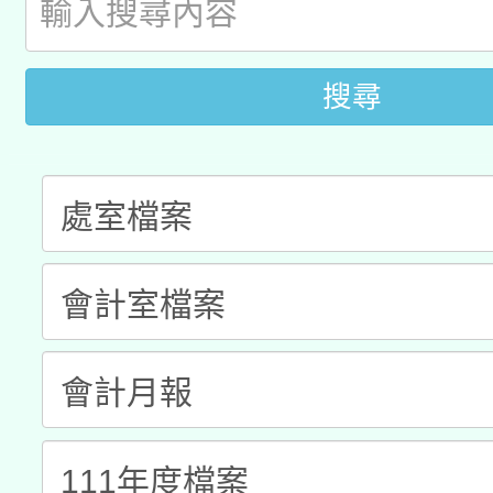
A3數位素養講師名單
礎課程
「數位內容與教學軟體線
搜尋
有關大陸委員會函釋公
pilot」
轉知經濟部水利署委託
薪期間赴陸應申請許可
115年8月22日(星期六)
業技術研究院辦理「11
2026年桃園地景藝術
桃園市孔廟祈福系列活
用水績優單位及節水達
開 智慧啟航」
動」