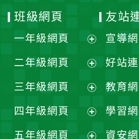
班級網頁
友站
一年級網頁
宣導網
展
二年級網頁
好站連
開
展
三年級網頁
教育網
選
開
展
單
四年級網頁
學習網
選
開
展
單
五年級網頁
資安網
選