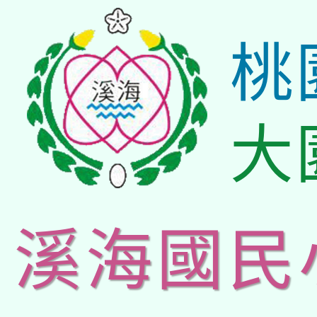
桃
大
溪海國民