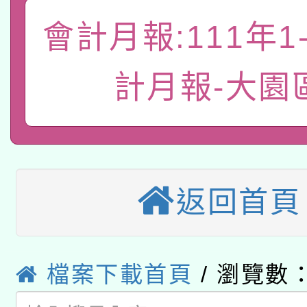
「數位內容與教學軟體線
會計月報:111年1
有關大陸委員會函釋公
pilot」
計月報-大園
轉知經濟部水利署委託
薪期間赴陸應申請許可
115年8月22日(星期六)
業技術研究院辦理「11
2026年桃園地景藝術
桃園市孔廟祈福系列活
用水績優單位及節水達
本校115學年度第2次
開 智慧啟航」
返回首頁
動」
適應運動共學行動站研
招甄選結果公告(無人
本館辦理115年度閱讀
招)
檔案下載首頁
/ 瀏覽數：
科技賦能─人工智慧(AI
暨閱讀推動專業研習