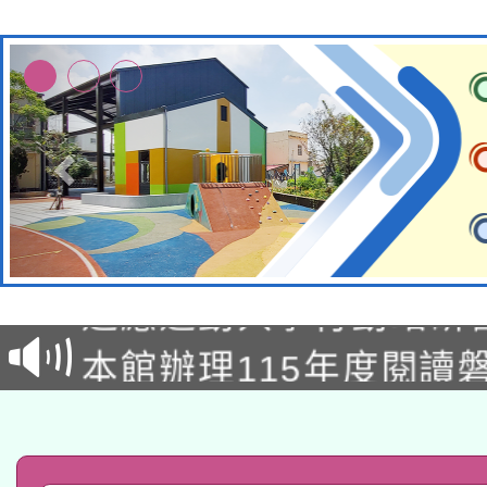
本校115學年度第2次
適應運動共學行動站研
招甄選結果公告(無人
本館辦理115年度閱讀
招)
科技賦能─人工智慧(AI
暨閱讀推動專業研習
A3數位素養講師名單
礎課程