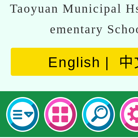
Taoyuan Municipal Hs
ementary Scho
English
中