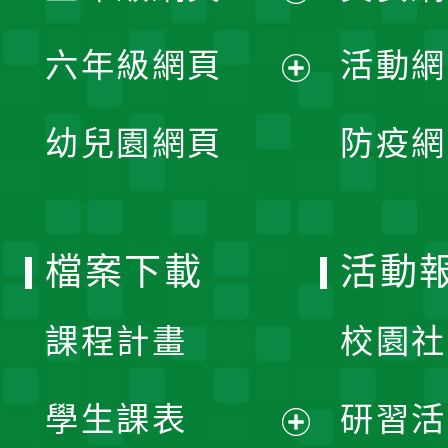
開
展
單
六年級網頁
活動網
選
開
展
單
幼兒園網頁
防疫網
選
開
單
選
檔案下載
活動
單
課程計畫
校園社
學生課表
研習活