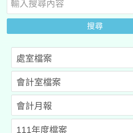
科技賦能─人工智慧(AI
暨閱讀推動專業研習
A3數位素養講師名單
礎課程
搜尋
「數位內容與教學軟體線
有關大陸委員會函釋公
pilot」
轉知經濟部水利署委託
薪期間赴陸應申請許可
115年8月22日(星期六)
業技術研究院辦理「11
2026年桃園地景藝術
桃園市孔廟祈福系列活
用水績優單位及節水達
開 智慧啟航」
動」