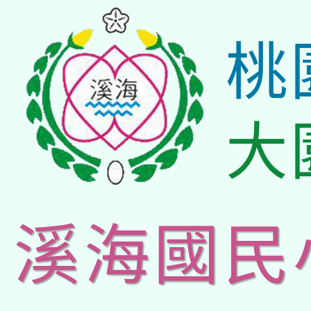
桃
大
溪海國民