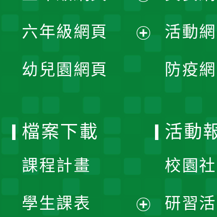
開
展
單
六年級網頁
活動網
選
開
展
單
幼兒園網頁
防疫網
選
開
單
選
檔案下載
活動
單
課程計畫
校園社
學生課表
研習活