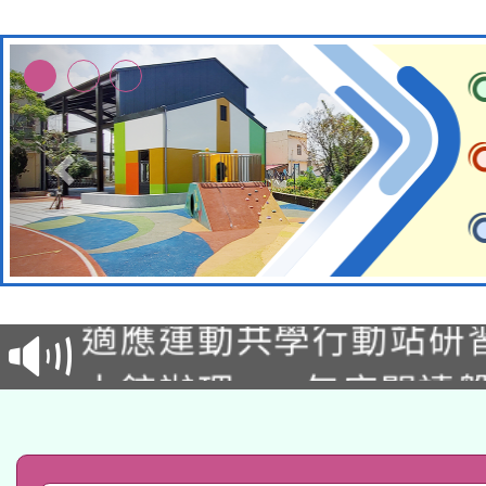
本校115學年度第2次
適應運動共學行動站研
招甄選結果公告(無人
本館辦理115年度閱讀
招)
科技賦能─人工智慧(AI
暨閱讀推動專業研習
A3數位素養講師名單