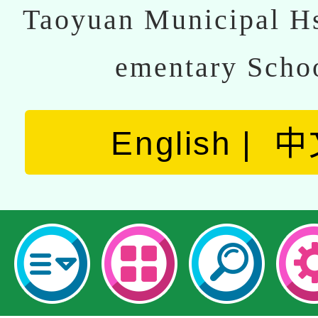
Taoyuan Municipal Hs
ementary Scho
English
中