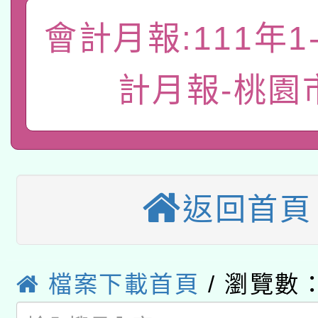
礎課程
會計月報:111年1
「數位內容與教學軟體線
有關大陸委員會函釋公
pilot」
計月報-桃園
轉知經濟部水利署委託
薪期間赴陸應申請許可
115年8月22日(星期六)
業技術研究院辦理「11
2026年桃園地景藝術
桃園市孔廟祈福系列活
用水績優單位及節水達
返回首頁
本校115學年度第2次
開 智慧啟航」
動」
適應運動共學行動站研
招甄選結果公告(無人
本館辦理115年度閱讀
檔案下載首頁
/ 瀏覽數：
招)