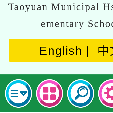
Taoyuan Municipal Hs
ementary Scho
English
中