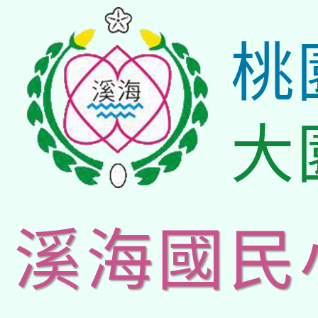
桃
大
溪海國民