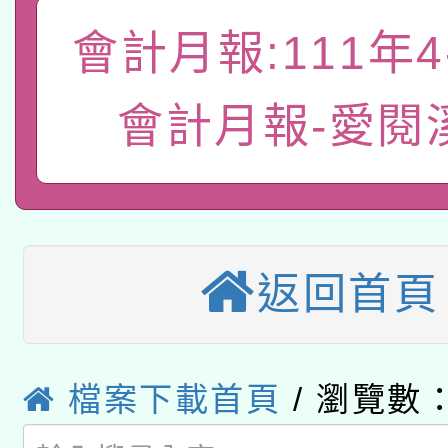
「數位內容與教學軟體線
會計月報:111年4
有關大陸委員會函釋公
pilot」
會計月報-愛閱
轉知經濟部水利署委託
薪期間赴陸應申請許可
115年8月22日(星期六)
業技術研究院辦理「11
2026年桃園地景藝術
桃園市孔廟祈福系列活
用水績優單位及節水達
本校115學年度第2次
返回首頁
開 智慧啟航」
動」
適應運動共學行動站研
招甄選結果公告(無人
本館辦理115年度閱讀
招)
檔案下載首頁
/ 瀏覽數：
科技賦能─人工智慧(AI
暨閱讀推動專業研習