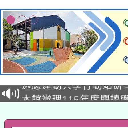
本校115學年度第2次
適應運動共學行動站研
招甄選結果公告(無人
本館辦理115年度閱讀
招)
科技賦能─人工智慧(AI
暨閱讀推動專業研習
A3數位素養講師名單
礎課程