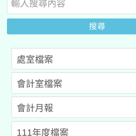
A3數位素養講師名單
礎課程
「數位內容與教學軟體線
搜尋
有關大陸委員會函釋公
pilot」
轉知經濟部水利署委託
薪期間赴陸應申請許可
115年8月22日(星期六)
業技術研究院辦理「11
2026年桃園地景藝術
桃園市孔廟祈福系列活
用水績優單位及節水達
開 智慧啟航」
動」