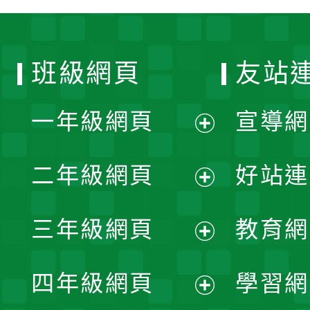
班級網頁
友站
一年級網頁
宣導網
展
二年級網頁
好站連
開
展
三年級網頁
教育網
選
開
展
單
四年級網頁
學習網
選
開