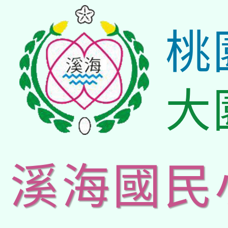
桃
大
溪海國民