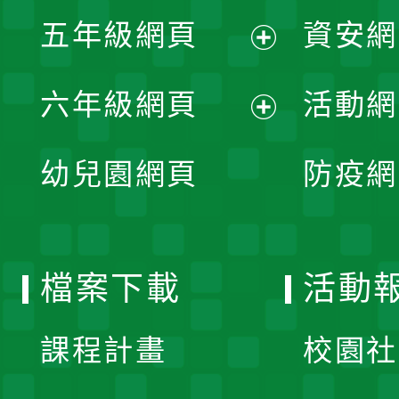
展
單
五年級網頁
資安網
選
開
展
單
六年級網頁
活動網
選
開
展
單
幼兒園網頁
防疫網
選
開
單
選
檔案下載
活動
單
課程計畫
校園社