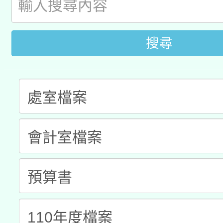
A3數位素養講師名單
礎課程
「數位內容與教學軟體線
搜尋
有關大陸委員會函釋公
pilot」
轉知經濟部水利署委託
薪期間赴陸應申請許可
115年8月22日(星期六)
業技術研究院辦理「11
2026年桃園地景藝術
桃園市孔廟祈福系列活
用水績優單位及節水達
「2026桃園藝術巡演
開 智慧啟航」
動」
關事宜