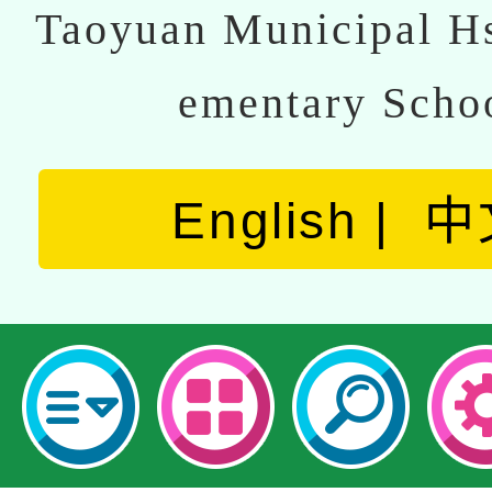
Taoyuan Municipal Hs
ementary Scho
English
中