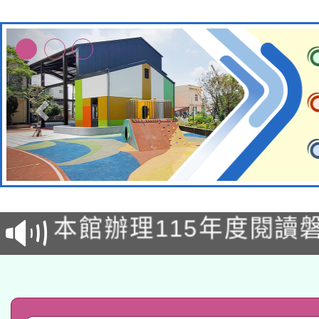
適應運動共學行動站研
本館辦理115年度閱讀
科技賦能─人工智慧(AI
暨閱讀推動專業研習
A3數位素養講師名單
礎課程