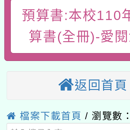
「數位內容與教學軟體線
預算書:本校110
有關大陸委員會函釋公
pilot」
轉知經濟部水利署委託
薪期間赴陸應申請許可
算書(全冊)-愛
115年8月22日(星期六)
業技術研究院辦理「11
2026年桃園地景藝術
桃園市孔廟祈福系列活
用水績優單位及節水達
「2026桃園藝術巡演
開 智慧啟航」
動」
返回首頁
適應運動共學行動站研
關事宜
本館辦理115年度閱讀
檔案下載首頁
/ 瀏覽數：
科技賦能─人工智慧(AI
暨閱讀推動專業研習