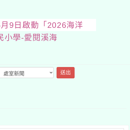
5年6月9日啟動「
開
啟
上
方
區
塊