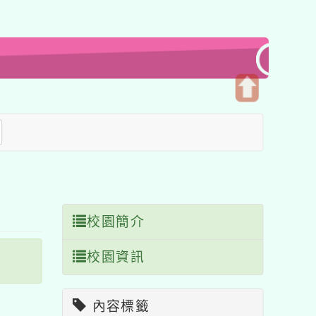
開
啟
上
方
區
塊
校園簡介
校園資訊
內容標籤