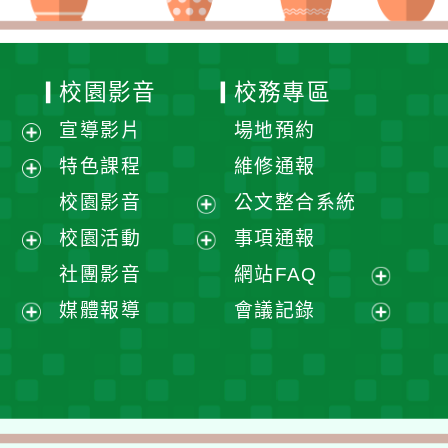
校園影音
校務專區
宣導影片
場地預約
展
特色課程
維修通報
開
展
校園影音
公文整合系統
選
開
展
校園活動
事項通報
單
選
開
展
展
社團影音
網站FAQ
單
選
開
開
展
媒體報導
會議記錄
單
選
選
開
展
展
單
單
選
開
開
單
選
選
單
單