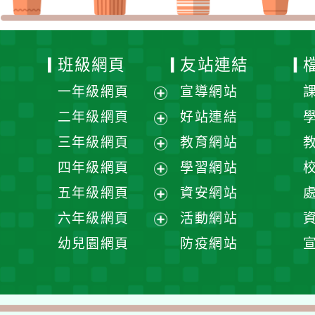
班級網頁
友站連結
一年級網頁
宣導網站
展
二年級網頁
好站連結
開
展
三年級網頁
教育網站
選
開
展
四年級網頁
學習網站
單
選
開
展
五年級網頁
資安網站
單
選
開
展
六年級網頁
活動網站
單
選
開
展
幼兒園網頁
防疫網站
單
選
開
單
選
單