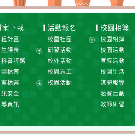
檔案下載
活動報名
校園相簿
課程計畫
校園社團
校園相簿
展
學生課表
研習活動
校園活動
開
展
教科書評選
校外活動
宣導活動
選
開
校園檔案
校園志工
校園生活
單
選
處室檔案
校園活動
媒體報導
單
展
資訊安全
競賽活動
開
宣導資訊
教師研習
選
單