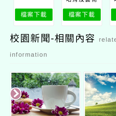
教育司補助
檔案下載
檔案下載
國立臺中教
育大學「本
土語教學語
校園新聞-相關內容
relat
言研究發展
中心計畫」
information
辦理「台華
雙語教學增
能課程研
習」