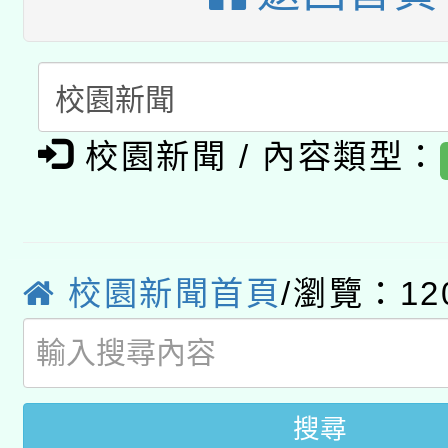
A3數位素養講師名單
礎課程
「數位內容與教學軟體線
有關大陸委員會函釋公
pilot」
校園新聞 / 內容類型：
轉知經濟部水利署委託
薪期間赴陸應申請許可
115年8月22日(星期六)
業技術研究院辦理「11
2026年桃園地景藝術
校園新聞首頁
/瀏覽：12
桃園市孔廟祈福系列活
用水績優單位及節水達
開 智慧啟航」
動」
搜尋