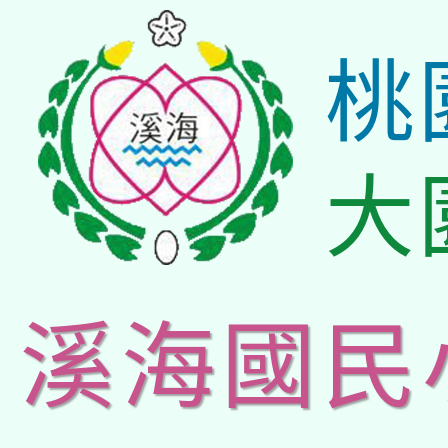
桃
大
溪海國民