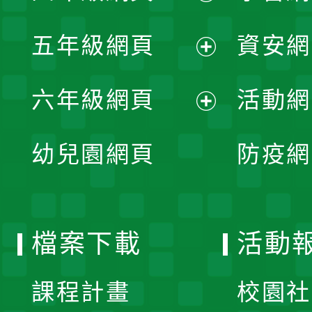
開
展
單
五年級網頁
資安網
選
開
展
單
六年級網頁
活動網
選
開
展
單
幼兒園網頁
防疫網
選
開
單
選
檔案下載
活動
單
課程計畫
校園社