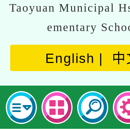
Taoyuan Municipal Hs
ementary Scho
English
中