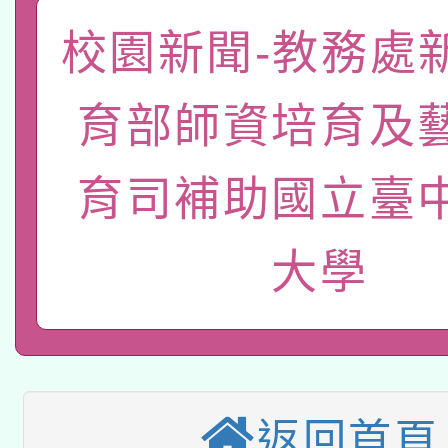
「數位內容與教學軟體線
校園新聞-教務處
有關大陸委員會函釋公
pilot」
育部師資培育及
轉知經濟部水利署委託
薪期間赴陸應申請許可
115年8月22日(星期六)
育司補助國立臺
業技術研究院辦理「11
2026年桃園地景藝術
桃園市孔廟祈福系列活
用水績優單位及節水達
大學
本校115學年度第2次
開 智慧啟航」
動」
適應運動共學行動站研
招甄選結果公告(無人
本館辦理115年度閱讀
招)
返回首頁
科技賦能─人工智慧(AI
暨閱讀推動專業研習