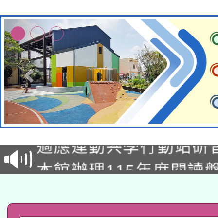
本校115學年度第2次
適應運動共學行動站研
招甄選結果公告(無人
本館辦理115年度閱讀
招)
科技賦能─人工智慧(AI
暨閱讀推動專業研習
A3數位素養講師名單
礎課程