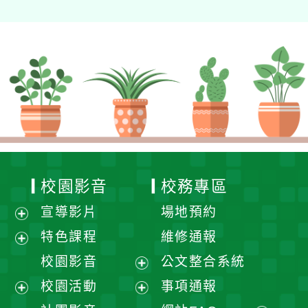
校園影音
校務專區
宣導影片
場地預約
展
特色課程
維修通報
開
展
校園影音
公文整合系統
選
開
展
校園活動
事項通報
單
選
開
展
展