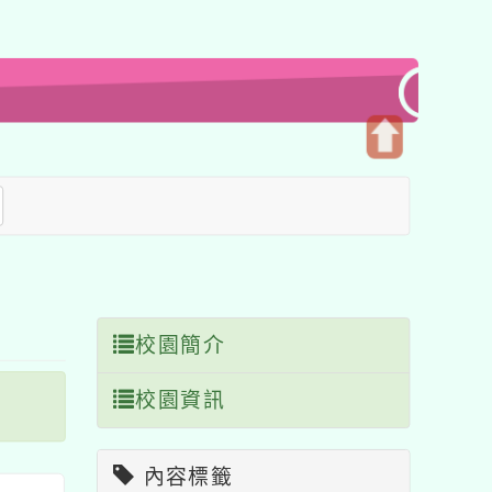
開
啟
上
方
區
塊
校園簡介
校園資訊
內容標籤