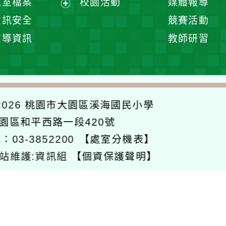
處室檔案
校園活動
媒體報導
單
展
資訊安全
競賽活動
開
宣導資訊
教師研習
選
單
026
桃園市大園區溪海國民小學
大園區和平西路一段420號
：03-3852200
【處室分機表】
站維護:資訊組
【個資保護聲明】