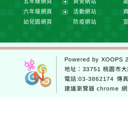
五年級網頁
資安網站
單
選
開
展
六年級網頁
活動網站
單
選
開
展
幼兒園網頁
防疫網站
單
選
開
單
選
單
Powered by
XOOPS
2
地址：
33751 桃園市
電話:03-3862174
傳真
建議瀏覽器 chrome
網
網站設計：
Neil網站設計
工坊