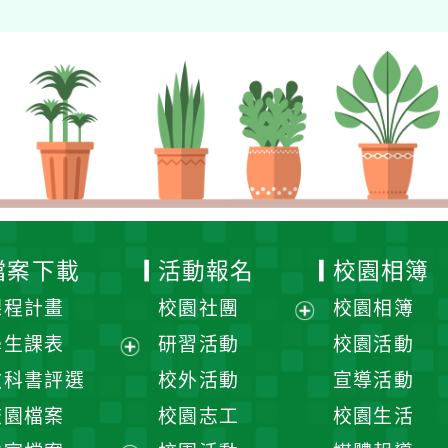
檔案下載
活動報名
校園相簿
課程計畫
校園社團
校園相簿
展
學生課表
研習活動
校園活動
開
展
教科書評選
校外活動
宣導活動
選
開
校園檔案
校園志工
校園生活
單
選