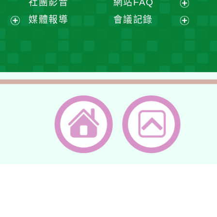
社團影音
網站FAQ
單
選
開
開
展
媒體報導
會議記錄
單
選
選
開
展
展
單
單
選
開
開
單
選
選
單
單
返回首頁
返回頂端