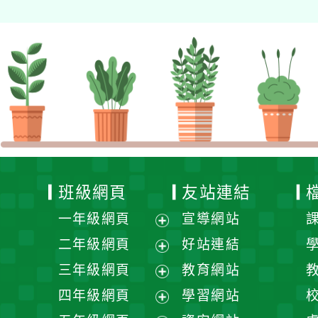
班級網頁
友站連結
一年級網頁
宣導網站
展
二年級網頁
好站連結
開
展
三年級網頁
教育網站
選
開
展
四年級網頁
學習網站
單
選
開
展