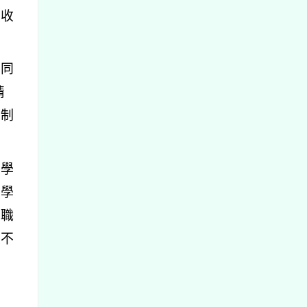
生收
及同
情
防制
知學
請學
離職
，不
聘