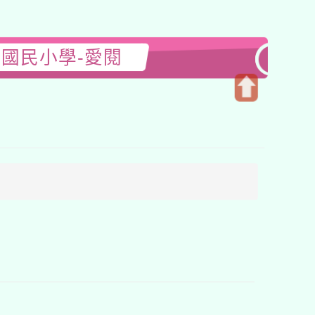
國民小學-愛閱
開
啟
上
方
區
塊