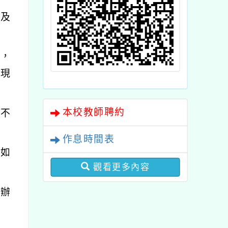
護及
時，
發現
本校教師聘約
並不
作息時間表
，如
觀看更多內容
定辦