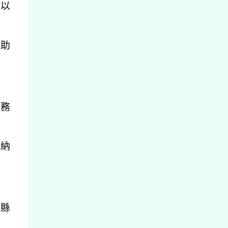
訟以
協助
服務
得納
；縣