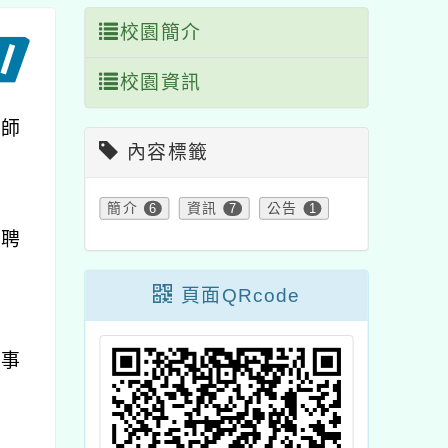
校園簡介
校園資訊
教師
內容標籤
保
簡介
6
資訊
7
公告
1
依聘
頁面QRcode
利事