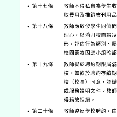
第十七條
教師不得私自為學生
取費用及推銷書刊用
第十八條
教師應啟發學生同儕
理心，以消弭校園霸凌
形，評估行為類別、
校園霸凌因應小組確
第十九條
教師擬於聘約期限屆
校。如欲於聘約存續
校（校長）同意，並
或服務證明文件。教
得藉故拒絕。
第二十條
教師違反學校聘約，