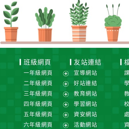
班級網頁
友站連結
一年級網頁
宣導網站
展
二年級網頁
好站連結
開
展
三年級網頁
教育網站
選
開
展
四年級網頁
學習網站
單
選
開
展
五年級網頁
資安網站
單
選
開
展
六年級網頁
活動網站
單