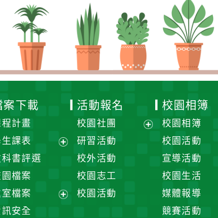
檔案下載
活動報名
校園相簿
課程計畫
校園社團
校園相簿
展
學生課表
研習活動
校園活動
開
展
教科書評選
校外活動
宣導活動
選
開
校園檔案
校園志工
校園生活
單
選
處室檔案
校園活動
媒體報導
單
展
資訊安全
競賽活動