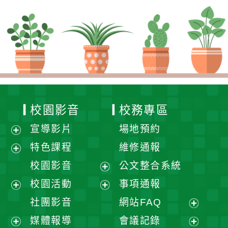
校園影音
校務專區
宣導影片
場地預約
展
特色課程
維修通報
開
展
校園影音
公文整合系統
選
開
展
校園活動
事項通報
單
選
開
展
展
社團影音
網站FAQ
單
選
開
開
展
媒體報導
會議記錄
單