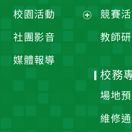
展
校園活動
競賽活
開
展
社團影音
教師研
選
開
單
媒體報導
選
校務
單
場地預
維修通