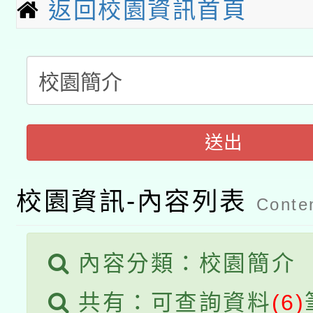
A3數位素養講師名單
礎課程
返回校園資訊首頁
「數位內容與教學軟體線
有關大陸委員會函釋公
pilot」
轉知經濟部水利署委託
薪期間赴陸應申請許可
115年8月22日(星期六)
送出
業技術研究院辦理「11
2026年桃園地景藝術
桃園市孔廟祈福系列活
用水績優單位及節水達
校園資訊-內容列表
Conten
「2026桃園藝術巡演
開 智慧啟航」
動」
關事宜
內容分類：校園簡介
共有：可查詢資料
(6)