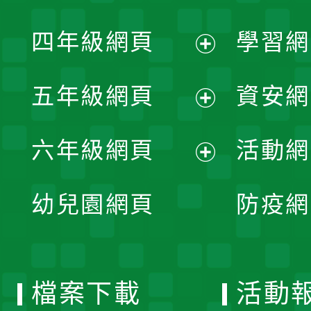
開
展
單
四年級網頁
學習網
選
開
展
單
五年級網頁
資安網
選
開
展
單
六年級網頁
活動網
選
開
展
單
幼兒園網頁
防疫網
選
開
單
選
檔案下載
活動
單