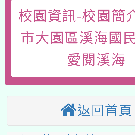
「數位內容與教學軟體線
校園資訊-校園簡
有關大陸委員會函釋公
pilot」
轉知經濟部水利署委託
薪期間赴陸應申請許可
市大園區溪海國民
115年8月22日(星期六)
業技術研究院辦理「11
愛閱溪海
2026年桃園地景藝術
桃園市孔廟祈福系列活
用水績優單位及節水達
「2026桃園藝術巡演
開 智慧啟航」
動」
適應運動共學行動站研
關事宜
本館辦理115年度閱讀
返回首頁
科技賦能─人工智慧(AI
暨閱讀推動專業研習