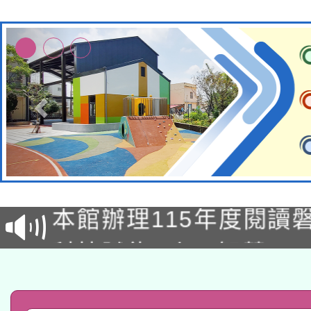
適應運動共學行動站研
本館辦理115年度閱讀
科技賦能─人工智慧(AI
暨閱讀推動專業研習
A3數位素養講師名單
礎課程