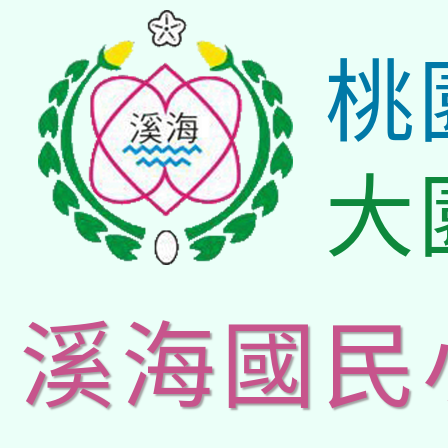
桃
大
溪海國民