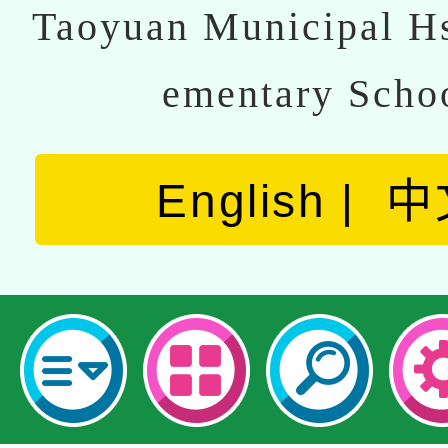
Taoyuan Municipal Hs
ementary Scho
English
中