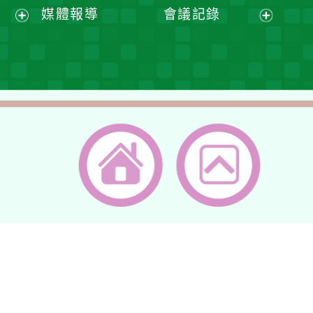
開
開
展
媒體報導
會議記錄
單
選
選
開
展
展
單
單
選
開
開
單
選
選
單
單
返回首頁
返回頂端