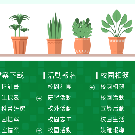
檔案下載
活動報名
校園相簿
課程計畫
校園社團
校園相簿
展
學生課表
研習活動
校園活動
開
展
教科書評選
校外活動
宣導活動
選
開
校園檔案
校園志工
校園生活
單
選
處室檔案
校園活動
媒體報導
單