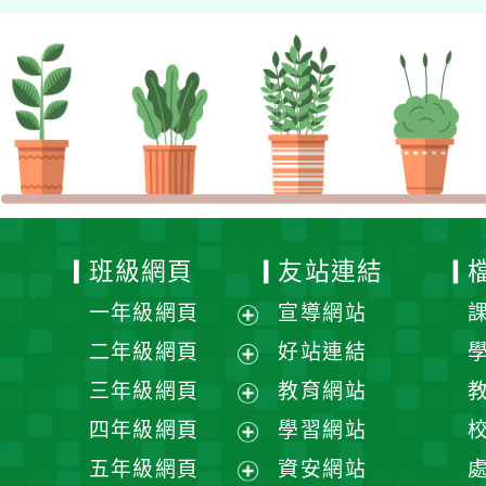
班級網頁
友站連結
一年級網頁
宣導網站
展
二年級網頁
好站連結
開
展
三年級網頁
教育網站
選
開
展
四年級網頁
學習網站
單
選
開
展
五年級網頁
資安網站
單
選