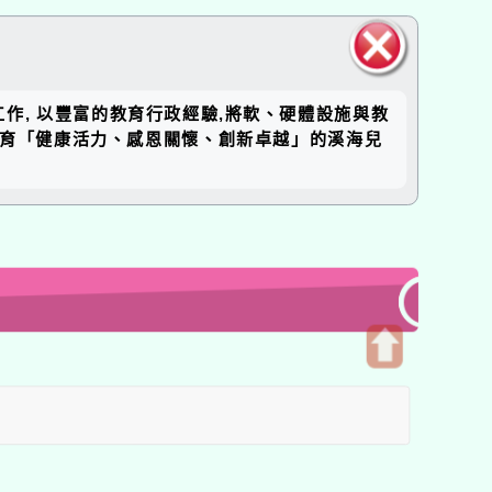
關閉區
工作, 以豐富的教育行政經驗,將軟、硬體設施與教
塊
培育「健康活力、感恩關懷、創新卓越」的溪海兒
開
啟
上
方
區