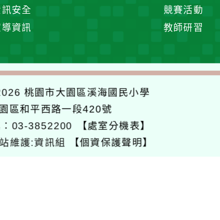
展
資訊安全
競賽活動
開
宣導資訊
教師研習
選
單
026
桃園市大園區溪海國民小學
大園區和平西路一段420號
：03-3852200
【處室分機表】
站維護:資訊組
【個資保護聲明】