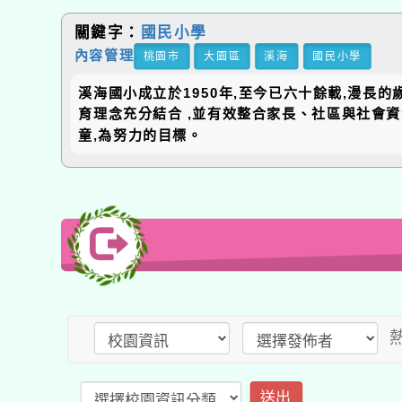
關鍵字：
國民小學
內容管理
桃園市
大園區
溪海
國民小學
溪海國小成立於1950年,至今已六十餘載,漫長
育理念充分結合 ,並有效整合家長、社區與社會
童,為努力的目標。
送出