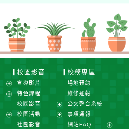
校園影音
校務專區
宣導影片
場地預約
展
特色課程
維修通報
開
展
校園影音
公文整合系統
選
開
展
校園活動
事項通報
單
選
開
展
展
社團影音
網站FAQ
單
選