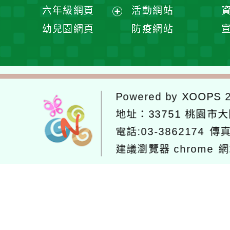
開
展
六年級網頁
活動網站
單
選
開
展
幼兒園網頁
防疫網站
單
選
開
單
選
單
Powered by
XOOPS
2
地址：
33751 桃園市
電話:03-3862174
傳真
建議瀏覽器 chrome
網
網站設計：
Neil網站設計
工坊