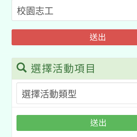
科技賦能─人工智慧(AI
暨閱讀推動專業研習
A3數位素養講師名單
礎課程
「數位內容與教學軟體線
送出
有關大陸委員會函釋公
pilot」
轉知經濟部水利署委託
選擇活動項目
薪期間赴陸應申請許可
115年8月22日(星期六)
業技術研究院辦理「11
2026年桃園地景藝術
桃園市孔廟祈福系列活
用水績優單位及節水達
開 智慧啟航」
動」
送出