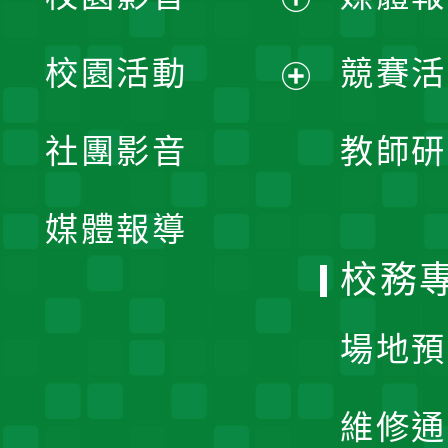
展
校園活動
競賽活
開
展
社團影音
教師研
選
開
單
媒體報導
選
校務
單
場地預
維修通