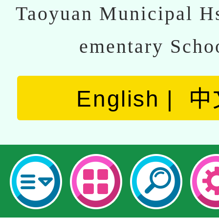
Taoyuan Municipal Hs
ementary Scho
English
中