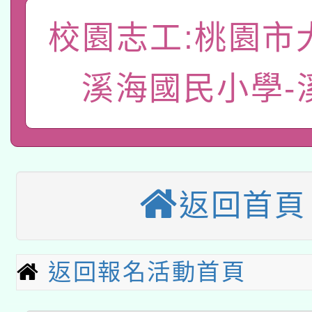
A3數位素養講師名單
礎課程
校園志工:桃園市
「數位內容與教學軟體線
有關大陸委員會函釋公
溪海國民小學-
pilot」
轉知經濟部水利署委託
薪期間赴陸應申請許可
115年8月22日(星期六)
業技術研究院辦理「11
2026年桃園地景藝術
桃園市孔廟祈福系列活
用水績優單位及節水達
返回首頁
本校115學年度第2次
開 智慧啟航」
動」
適應運動共學行動站研
招甄選結果公告(無人
返回報名活動首頁
本館辦理115年度閱讀
招)