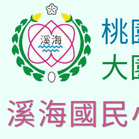
桃
大
溪海國民