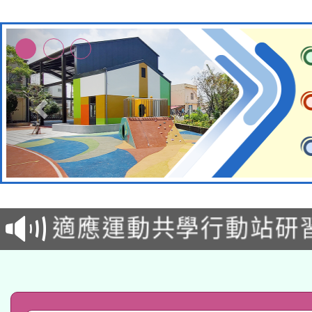
本校115學年度第2次
適應運動共學行動站研
招甄選結果公告(無人
本館辦理115年度閱讀
招)
科技賦能─人工智慧(AI
暨閱讀推動專業研習