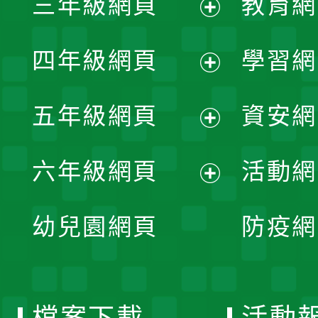
三年級網頁
教育網
選
開
展
單
四年級網頁
學習網
選
開
展
單
五年級網頁
資安網
選
開
展
單
六年級網頁
活動網
選
開
展
單
幼兒園網頁
防疫網
選
開
單
選