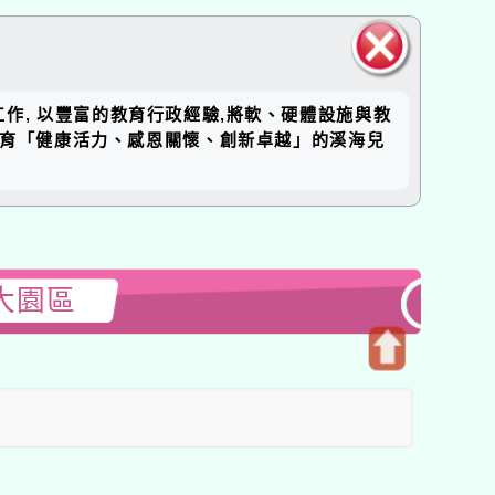
關閉區
工作, 以豐富的教育行政經驗,將軟、硬體設施與教
塊
培育「健康活力、感恩關懷、創新卓越」的溪海兒
大園區
開
啟
上
方
區