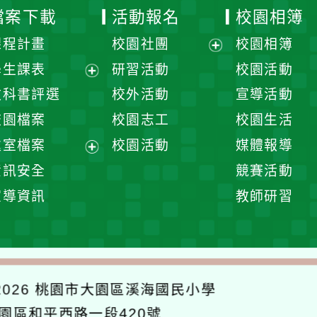
檔案下載
活動報名
校園相簿
課程計畫
校園社團
校園相簿
展
學生課表
研習活動
校園活動
開
展
教科書評選
校外活動
宣導活動
選
開
校園檔案
校園志工
校園生活
單
選
處室檔案
校園活動
媒體報導
單
展
資訊安全
競賽活動
開
宣導資訊
教師研習
選
單
026
桃園市大園區溪海國民小學
大園區和平西路一段420號