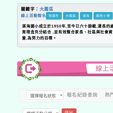
關鍵字：
大園區
線上活動報名
桃園市
大園區
溪海
國民小學
溪海國小成立於1950年,至今已六十餘載,漫長
育理念充分結合 ,並有效整合家長、社區與社會
童,為努力的目標。
線上
報名紀錄查詢
熱
送出