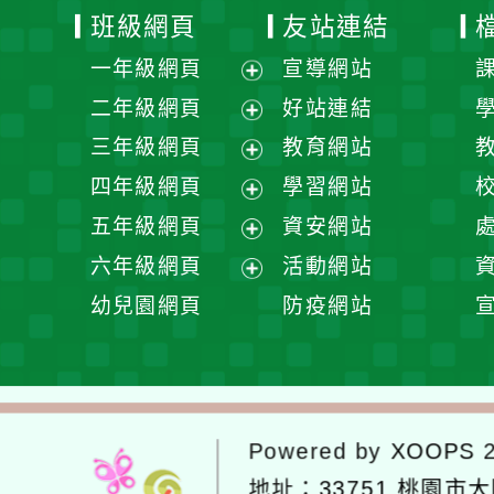
班級網頁
友站連結
一年級網頁
宣導網站
展
二年級網頁
好站連結
開
展
三年級網頁
教育網站
選
開
展
四年級網頁
學習網站
單
選
開
展
五年級網頁
資安網站
單
選
開
展
六年級網頁
活動網站
單
選
開
展
幼兒園網頁
防疫網站
單
選
開
單
選
單
Powered by
XOOPS
2
地址：
33751 桃園市