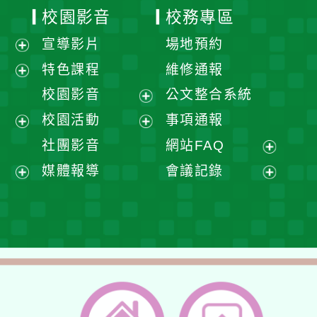
校園影音
校務專區
宣導影片
場地預約
展
特色課程
維修通報
開
展
校園影音
公文整合系統
選
開
展
校園活動
事項通報
單
選
開
展
展
社團影音
網站FAQ
單
選
開
開
展
媒體報導
會議記錄
單
選
選
開
展
展
單
單
選
開
開
單
選
選
單
單