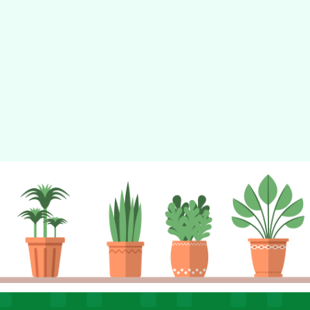
tyc2023
gle、Firefox、Vivaldi、Opera
支援行
 2.5.11
網站語系：zh-TW
eil網站設計工坊
徐嘉裕 Neil hsu