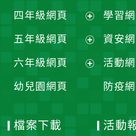
展
單
四年級網頁
學習網
選
開
展
單
五年級網頁
資安網
選
開
展
單
六年級網頁
活動網
選
開
展
單
幼兒園網頁
防疫網
選
開
單
選
檔案下載
活動
單