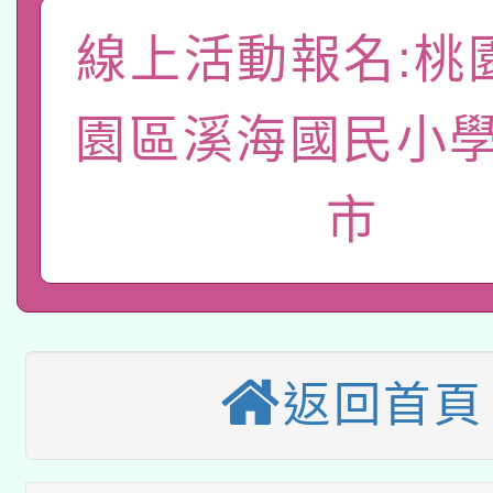
A3數位素養講師名單
礎課程
線上活動報名:桃
「數位內容與教學軟體線
有關大陸委員會函釋公
園區溪海國民小學
pilot」
轉知經濟部水利署委託
薪期間赴陸應申請許可
市
115年8月22日(星期六)
業技術研究院辦理「11
2026年桃園地景藝術
桃園市孔廟祈福系列活
用水績優單位及節水達
本校115學年度第2次
開 智慧啟航」
動」
返回首頁
適應運動共學行動站研
招甄選結果公告(無人
本館辦理115年度閱讀
招)