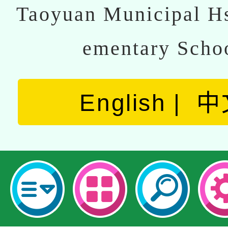
Taoyuan Municipal Hs
ementary Scho
English
中