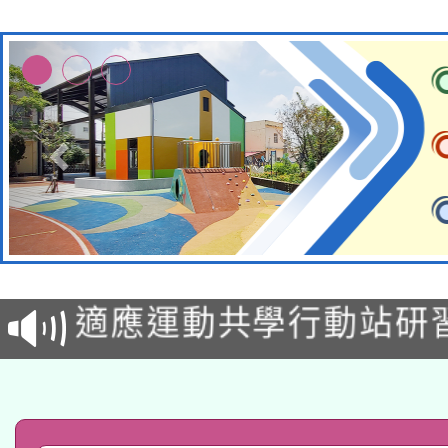
本校115學年度第2次
適應運動共學行動站研
招甄選結果公告(無人
本館辦理115年度閱讀
招)
科技賦能─人工智慧(AI
暨閱讀推動專業研習