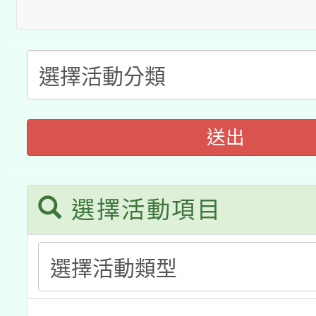
科技賦能─人工智慧(AI
暨閱讀推動專業研習
A3數位素養講師名單
礎課程
「數位內容與教學軟體線
有關大陸委員會函釋公
pilot」
送出
轉知經濟部水利署委託
薪期間赴陸應申請許可
115年8月22日(星期六)
業技術研究院辦理「11
選擇活動項目
2026年桃園地景藝術
桃園市孔廟祈福系列活
用水績優單位及節水達
開 智慧啟航」
動」