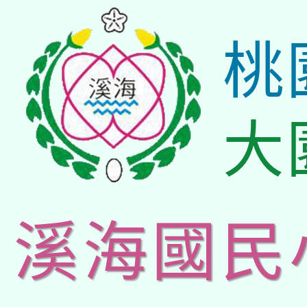
桃
大
溪海國民