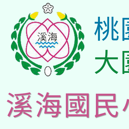
桃
大
溪海國民