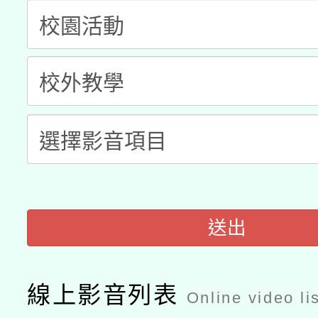
暨閱讀推動專業研習
A3數位素養講師名單
礎課程
「數位內容與教學軟體線
有關大陸委員會函釋公
pilot」
轉知經濟部水利署委託
薪期間赴陸應申請許可
115年8月22日(星期六)
業技術研究院辦理「11
2026年桃園地景藝術
桃園市孔廟祈福系列活
用水績優單位及節水達
送出
開 智慧啟航」
動」
線上影音列表
Online video li