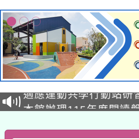
本校115學年度第2次
適應運動共學行動站研
招甄選結果公告(無人
本館辦理115年度閱讀
招)
科技賦能─人工智慧(AI
暨閱讀推動專業研習
A3數位素養講師名單