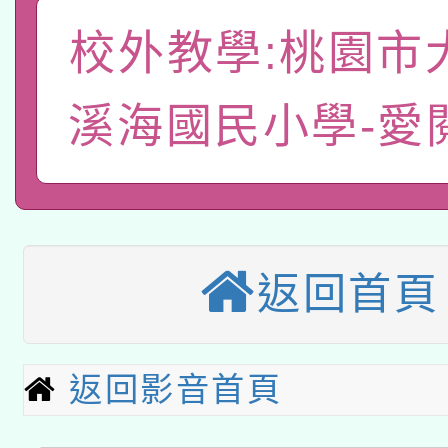
礎課程
校外教學:桃園市
「數位內容與教學軟體線
有關大陸委員會函釋公
pilot」
溪海國民小學-愛
轉知經濟部水利署委託
薪期間赴陸應申請許可
115年8月22日(星期六)
業技術研究院辦理「11
2026年桃園地景藝術
桃園市孔廟祈福系列活
用水績優單位及節水達
返回首頁
本校115學年度第2次
開 智慧啟航」
動」
適應運動共學行動站研
招甄選結果公告(無人
返回影音首頁
本館辦理115年度閱讀
招)
科技賦能─人工智慧(AI