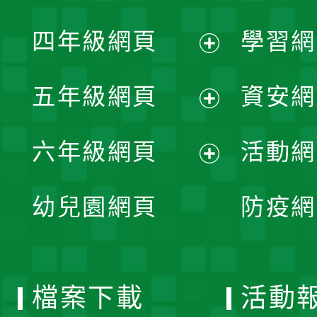
開
展
單
四年級網頁
學習網
選
開
展
單
五年級網頁
資安網
選
開
展
單
六年級網頁
活動網
選
開
展
單
幼兒園網頁
防疫網
選
開
單
選
檔案下載
活動
單