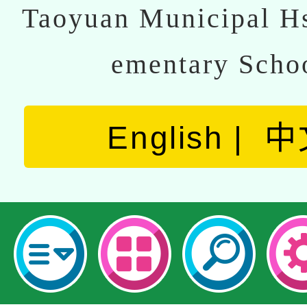
Taoyuan Municipal Hs
ementary Scho
English
中