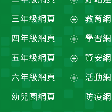
開
展
三年級網頁
教育網
選
開
展
單
四年級網頁
學習網
選
開
展
單
五年級網頁
資安網
選
開
展
單
六年級網頁
活動網
選
開
展
單
幼兒園網頁
防疫網
選
開