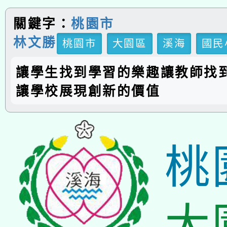
關鍵字：
桃園市
林文勝
桃園市
大園區
溪海
國民
讓學生找到學習的樂趣讓教師找
讓學校展現創新的價值
桃
大