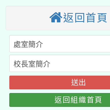
2026年桃園地景藝術
桃園市孔廟祈福系列活
用水績優單位及節水達
本校115學年度第2次
返回首頁
開 智慧啟航」
動」
適應運動共學行動站研
招甄選結果公告(無人
本館辦理115年度閱讀
招)
科技賦能─人工智慧(AI
暨閱讀推動專業研習
A3數位素養講師名單
礎課程
「數位內容與教學軟體線
送出
有關大陸委員會函釋公
pilot」
返回組織首頁
轉知經濟部水利署委託
薪期間赴陸應申請許可