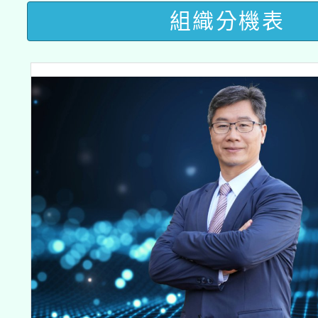
115年8月22日(星期六)
業技術研究院辦理「11
組織分機表
2026年桃園地景藝術
桃園市孔廟祈福系列活
用水績優單位及節水達
開 智慧啟航」
動」