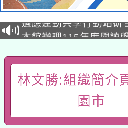
本校115學年度第2次
適應運動共學行動站研
招甄選結果公告(無人
本館辦理115年度閱讀
招)
科技賦能─人工智慧(AI
暨閱讀推動專業研習
A3數位素養講師名單
礎課程
「數位內容與教學軟體線
林文勝:組織簡介
有關大陸委員會函釋公
pilot」
園市
轉知經濟部水利署委託
薪期間赴陸應申請許可
115年8月22日(星期六)
業技術研究院辦理「11