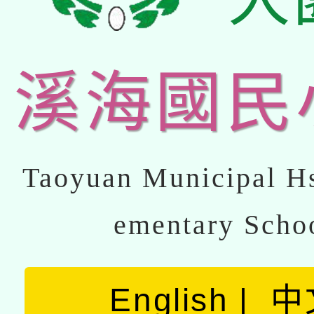
溪海國民
Taoyuan Municipal Hs
ementary Scho
English
中