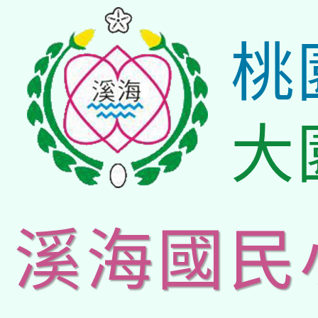
桃
大
溪海國民