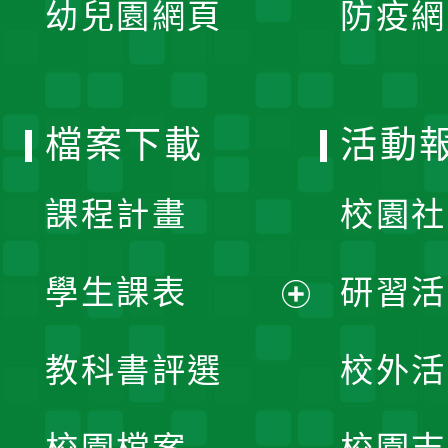
單
幼兒園網頁
防疫網
選
開
單
選
檔案下載
活動
單
課程計畫
校園社
學生課表
研習活
展
教科書評選
校外活
開