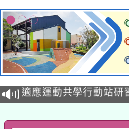
本校115學年度第2次
適應運動共學行動站研
招甄選結果公告(無人
本館辦理115年度閱讀
招)
科技賦能─人工智慧(AI
暨閱讀推動專業研習