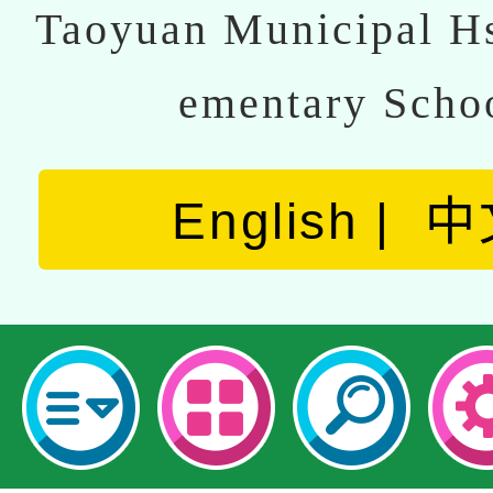
Taoyuan Municipal Hs
ementary Scho
English
中