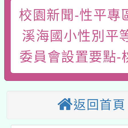
A3數位素養講師名單
礎課程
校園新聞-性平專區
「數位內容與教學軟體線
有關大陸委員會函釋公
pilot」
溪海國小性別平
轉知經濟部水利署委託
薪期間赴陸應申請許可
委員會設置要點-
115年8月22日(星期六)
業技術研究院辦理「11
2026年桃園地景藝術
桃園市孔廟祈福系列活
用水績優單位及節水達
本校115學年度第2次
開 智慧啟航」
動」
適應運動共學行動站研
返回首頁
招甄選結果公告(無人
本館辦理115年度閱讀
招)