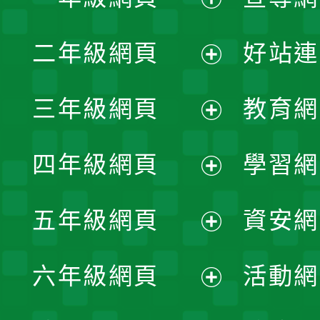
展
二年級網頁
好站連
開
展
三年級網頁
教育網
選
開
展
單
四年級網頁
學習網
選
開
展
單
五年級網頁
資安網
選
開
展
單
六年級網頁
活動網
選
開
展