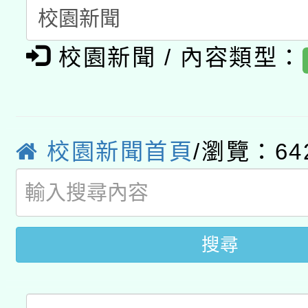
科技賦能─人工智慧(AI
暨閱讀推動專業研習
A3數位素養講師名單
礎課程
校園新聞 / 內容類型：
「數位內容與教學軟體線
有關大陸委員會函釋公
pilot」
轉知經濟部水利署委託
薪期間赴陸應申請許可
校園新聞首頁
/瀏覽：64
115年8月22日(星期六)
業技術研究院辦理「11
2026年桃園地景藝術
桃園市孔廟祈福系列活
用水績優單位及節水達
搜尋
開 智慧啟航」
動」