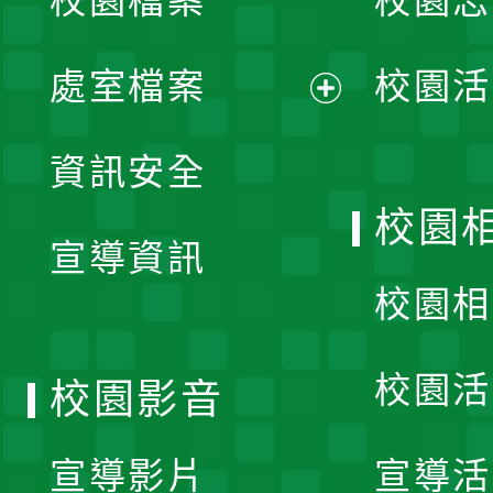
校園檔案
校園志
選
單
處室檔案
校園活
展
資訊安全
開
校園
宣導資訊
選
校園相
單
校園活
校園影音
宣導影片
宣導活