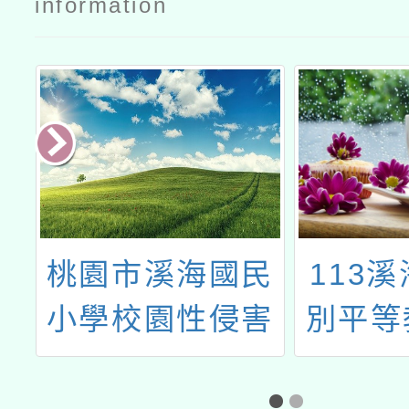
information
民
桃園市溪海國民
113
害
小學校園性侵害
別平等
凌
性騷擾或性霸凌
會設
防治規定