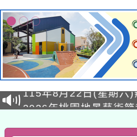
轉知經濟部水利署委託
115年8月22日(星期六)
業技術研究院辦理「11
2026年桃園地景藝術
桃園市孔廟祈福系列活
用水績優單位及節水達
「2026桃園藝術巡演
開 智慧啟航」
動」
轉知教育部國民及學前
關事宜