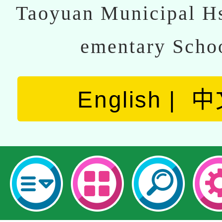
Taoyuan Municipal Hs
ementary Scho
English
中