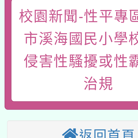
函轉國家教育研究院中心
校園新聞-性平專
國立臺灣師範大學辦理「1
轉知教育部國民及學前
原住民族教育政策研討
年度健康促進學校輔導
市溪海國民小學
函轉國立臺灣師範大學
新北市政府教育局辦理「
族教育國際趨勢與發展
業成長研習」實施計畫
轉知有關國立成功大學
侵害性騷擾或性
族語言臺北學習中心11
師專業成長研習實施計
教育部國民及學前教育署「
文教學共融平台-教案
「族語學習班」招生簡章
方素養工作坊新北場」
治規
轉知經濟部水利署委託
年度COVID-19疫苗
件」活動簡章
115年8月22日(星期六)
業技術研究院辦理「11
接種對象擴大為「滿6
2026年桃園地景藝術
桃園市孔廟祈福系列活
用水績優單位及節水達
接種之民眾」措施，延長
返回首頁
「2026桃園藝術巡演