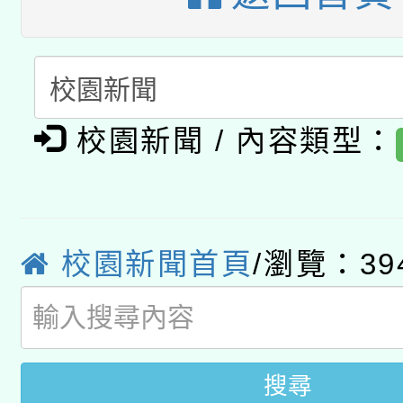
開 智慧啟航」
動」
月28日止
轉知教育部國民及學前
關事宜
函轉國家教育研究院中心
國立臺灣師範大學辦理「1
轉知教育部國民及學前
原住民族教育政策研討
年度健康促進學校輔導
校園新聞 / 內容類型：
函轉國立臺灣師範大學
新北市政府教育局辦理「
族教育國際趨勢與發展
業成長研習」實施計畫
轉知有關國立成功大學
族語言臺北學習中心11
師專業成長研習實施計
教育部國民及學前教育署「
校園新聞首頁
/瀏覽：39
文教學共融平台-教案
「族語學習班」招生簡章
方素養工作坊新北場」
年度COVID-19疫苗
件」活動簡章
接種對象擴大為「滿6
搜尋