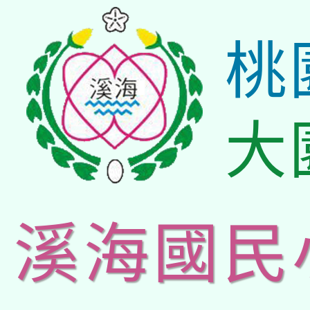
桃
大
溪海國民