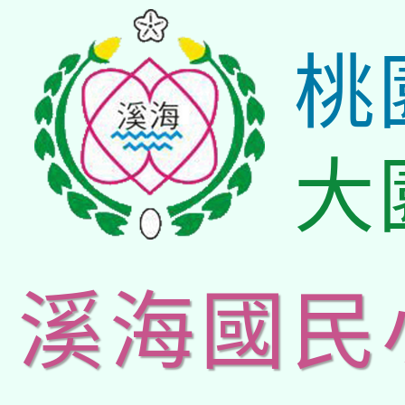
桃
大
溪海國民