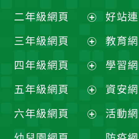
展
二年級網頁
好站連
開
展
三年級網頁
教育網
選
開
展
單
四年級網頁
學習網
選
開
展
單
五年級網頁
資安網
選
開
展
單
六年級網頁
活動網
選
開
展
單
幼兒園網頁
防疫網