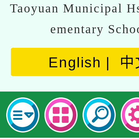
Taoyuan Municipal Hs
ementary Scho
English
中