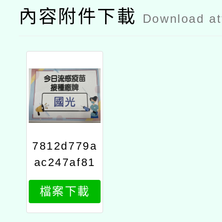
內容附件下載
Download a
7812d779a
ac247af81
8c1c0af57
檔案下載
e0ffa