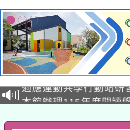
本校115學年度第2次
適應運動共學行動站研
招甄選結果公告(無人
本館辦理115年度閱讀
招)
科技賦能─人工智慧(AI
暨閱讀推動專業研習
A3數位素養講師名單
礎課程