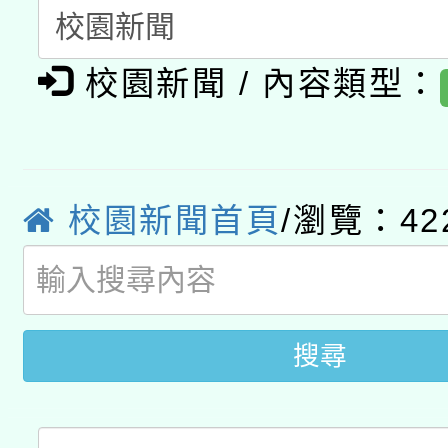
A3數位素養講師名單
礎課程
校園新聞 / 內容類型：
「數位內容與教學軟體線
有關大陸委員會函釋公
pilot」
轉知經濟部水利署委託
薪期間赴陸應申請許可
校園新聞首頁
/瀏覽：42
115年8月22日(星期六)
業技術研究院辦理「11
2026年桃園地景藝術
桃園市孔廟祈福系列活
用水績優單位及節水達
開 智慧啟航」
搜尋
動」