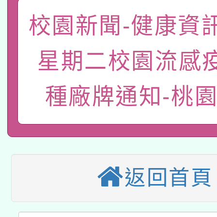
「數位內容與教學軟體線
校園新聞-健康資訊:
有關大陸委員會函釋公
pilot」
星期二校園流感
轉知經濟部水利署委託
薪期間赴陸應申請許可
115年8月22日(星期六)
種廠牌通知-桃
業技術研究院辦理「11
2026年桃園地景藝術
桃園市孔廟祈福系列活
用水績優單位及節水達
本校115學年度第2次
開 智慧啟航」
動」
適應運動共學行動站研
招甄選結果公告(無人
返回首頁
本館辦理115年度閱讀
招)
科技賦能─人工智慧(AI
暨閱讀推動專業研習