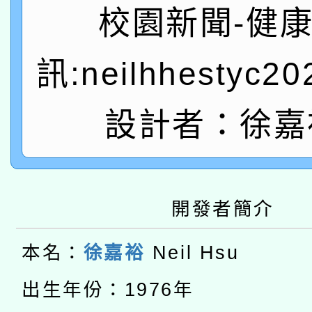
A3數位素養講師名單
礎課程
校園新聞-健
「數位內容與教學軟體線
訊:neilhhestyc2
有關大陸委員會函釋公
pilot」
轉知經濟部水利署委託
薪期間赴陸應申請許可
設計者：徐嘉
115年8月22日(星期六)
業技術研究院辦理「11
2026年桃園地景藝術
桃園市孔廟祈福系列活
用水績優單位及節水達
開發者簡介
本校115學年度第2次
開 智慧啟航」
動」
適應運動共學行動站研
本名：
徐嘉裕
Neil Hsu
招甄選結果公告(無人
本館辦理115年度閱讀
出生年份：1976年
招)