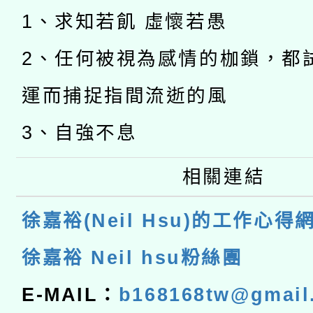
1、求知若飢 虛懷若愚
2、任何被視為感情的枷鎖，都
運而捕捉指間流逝的風
3、自強不息
相關連結
徐嘉裕(Neil Hsu)的工作心得
徐嘉裕 Neil hsu粉絲團
E-MAIL：
b168168tw@gmail