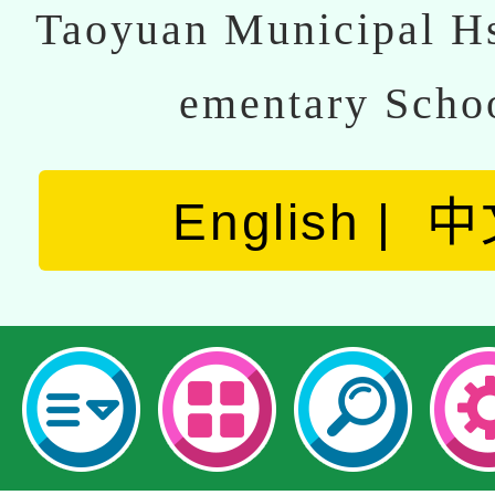
Taoyuan Municipal Hs
ementary Scho
English
中