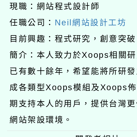
科技賦能─人工智慧(AI
暨閱讀推動專業研習
現職：網站程式設計師
A3數位素養講師名單
礎課程
任職公司：
Neil網站設計工坊
「數位內容與教學軟體線
目前興趣：程式研究，創意突破
有關大陸委員會函釋公
pilot」
簡介：本人致力於Xoops相關
轉知經濟部水利署委託
薪期間赴陸應申請許可
已有數十餘年，希望能將所研發
115年8月22日(星期六)
業技術研究院辦理「11
成各類型Xoops模組及Xoops
2026年桃園地景藝術
桃園市孔廟祈福系列活
用水績優單位及節水達
期支持本人的用戶，提供台灣更
開 智慧啟航」
動」
網站架設環境。