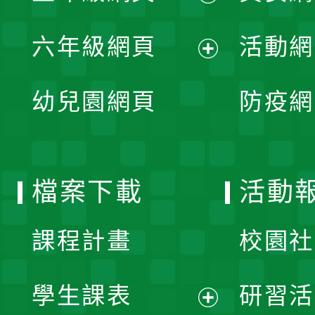
開
展
單
六年級網頁
活動網
選
開
展
單
幼兒園網頁
防疫網
選
開
單
選
檔案下載
活動
單
課程計畫
校園社
學生課表
研習活