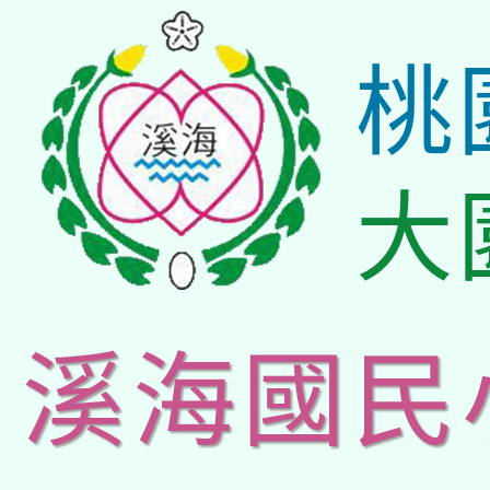
桃
大
溪海國民