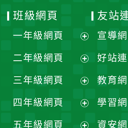
班級網頁
友站
一年級網頁
宣導網
展
二年級網頁
好站連
開
展
三年級網頁
教育網
選
開
展
單
四年級網頁
學習網
選
開
展
單
五年級網頁
資安網
選