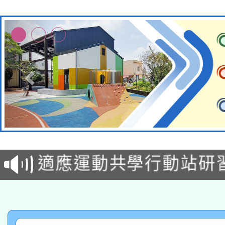
本校115學年度第2次
適應運動共學行動站研
招甄選結果公告(無人
本館辦理115年度閱讀
招)
科技賦能─人工智慧(AI
暨閱讀推動專業研習