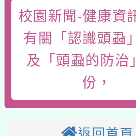
礎課程
校園新聞-健康資
「數位內容與教學軟體線
有關大陸委員會函釋公
pilot」
有關「認識頭蝨
轉知經濟部水利署委託
薪期間赴陸應申請許可
及「頭蝨的防治
115年8月22日(星期六)
業技術研究院辦理「11
2026年桃園地景藝術
桃園市孔廟祈福系列活
用水績優單位及節水達
份，
本校115學年度第2次
開 智慧啟航」
動」
適應運動共學行動站研
招甄選結果公告(無人
本館辦理115年度閱讀
招)
返回首頁
科技賦能─人工智慧(AI