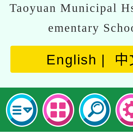
Taoyuan Municipal Hs
ementary Scho
English
中