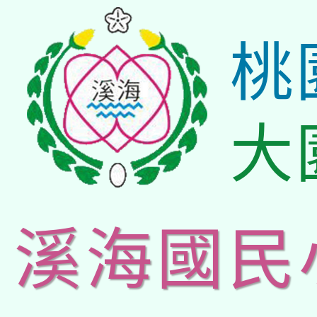
桃
大
溪海國民