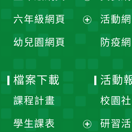
開
展
單
六年級網頁
活動網
選
開
展
單
幼兒園網頁
防疫網
選
開
單
選
檔案下載
活動
單
課程計畫
校園社
學生課表
研習活