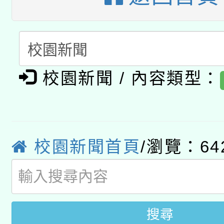
暨閱讀推動專業研習
A3數位素養講師名單
礎課程
「數位內容與教學軟體線
有關大陸委員會函釋公
pilot」
校園新聞 / 內容類型：
轉知經濟部水利署委託
薪期間赴陸應申請許可
115年8月22日(星期六)
業技術研究院辦理「11
校園新聞首頁
/瀏覽：64
2026年桃園地景藝術
桃園市孔廟祈福系列活
用水績優單位及節水達
開 智慧啟航」
動」
搜尋