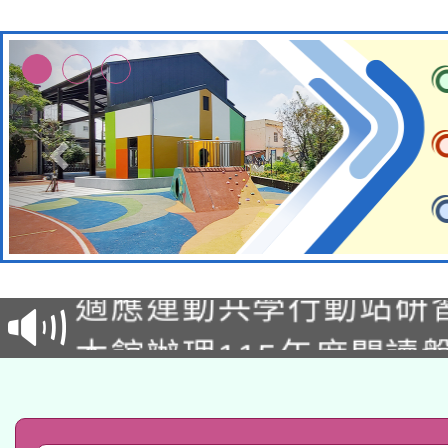
本校115學年度第2次
適應運動共學行動站研
招甄選結果公告(無人
本館辦理115年度閱讀
招)
科技賦能─人工智慧(AI
暨閱讀推動專業研習
A3數位素養講師名單