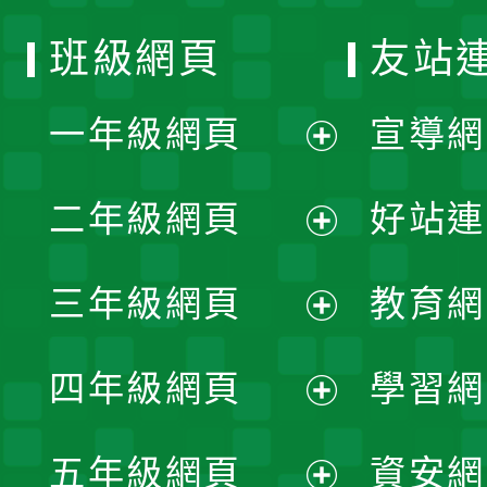
班級網頁
友站
一年級網頁
宣導網
展
二年級網頁
好站連
開
展
三年級網頁
教育網
選
開
展
單
四年級網頁
學習網
選
開
展
單
五年級網頁
資安網
選