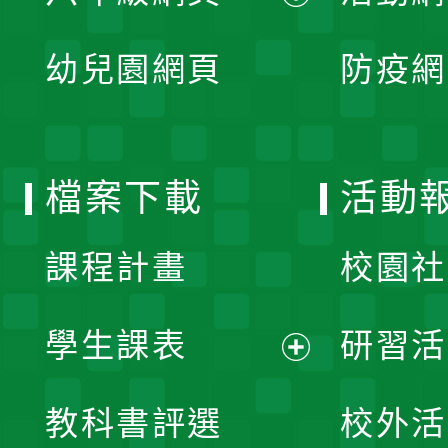
開
展
單
幼兒園網頁
防疫網
選
開
單
選
檔案下載
活動
單
課程計畫
校園社
學生課表
研習活
展
教科書評選
校外活
開