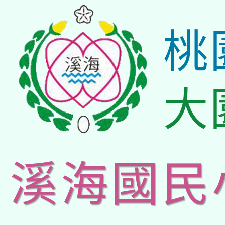
桃
大
溪海國民