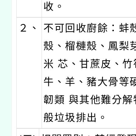
收。
２、
不可回收廚餘：蚌
殼、榴槤殼、鳳梨
米 芯、甘蔗皮、竹
牛、羊、豬大骨等
韌類 與其他難分解
般垃圾排出。