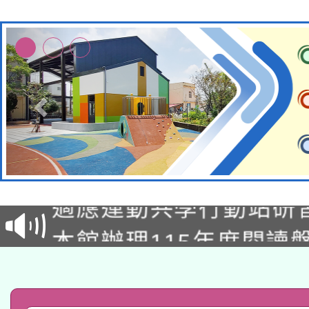
本校115學年度第2次
適應運動共學行動站研
招甄選結果公告(無人
本館辦理115年度閱讀
招)
科技賦能─人工智慧(AI
暨閱讀推動專業研習
A3數位素養講師名單
礎課程