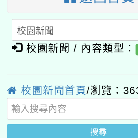
A3數位素養講師名單
礎課程
「數位內容與教學軟體線
有關大陸委員會函釋公
pilot」
校園新聞 / 內容類型：
轉知經濟部水利署委託
薪期間赴陸應申請許可
115年8月22日(星期六)
業技術研究院辦理「11
2026年桃園地景藝術
校園新聞首頁
/瀏覽：36
桃園市孔廟祈福系列活
用水績優單位及節水達
開 智慧啟航」
動」
搜尋