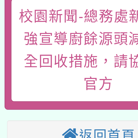
「數位內容與教學軟體線
校園新聞-總務處
有關大陸委員會函釋公
pilot」
強宣導廚餘源頭
轉知經濟部水利署委託
薪期間赴陸應申請許可
115年8月22日(星期六)
全回收措施，請
業技術研究院辦理「11
2026年桃園地景藝術
桃園市孔廟祈福系列活
用水績優單位及節水達
官方
本校115學年度第2次
開 智慧啟航」
動」
適應運動共學行動站研
招甄選結果公告(無人
本館辦理115年度閱讀
招)
返回首頁
科技賦能─人工智慧(AI
暨閱讀推動專業研習