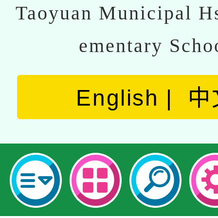
Taoyuan Municipal Hs
ementary Scho
English
中