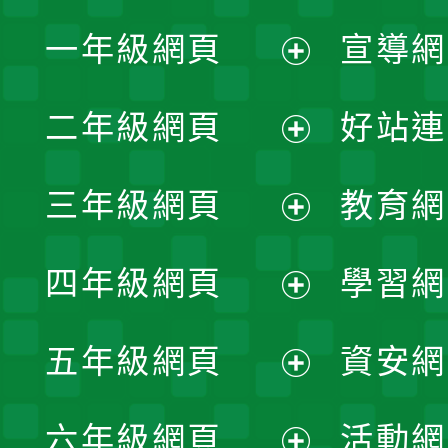
一年級網頁
宣導網
展
二年級網頁
好站連
開
展
三年級網頁
教育網
選
開
展
單
四年級網頁
學習網
選
開
展
單
五年級網頁
資安網
選
開
展
單
六年級網頁
活動網
選