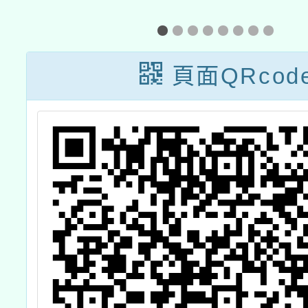
會辦理「2025鱻
團法人
旅 奇緣-極道鱻
會辦理
師」食魚文化教
等以下
頁面QRcod
師及營養師研習
飲食教
活動
容及規
說