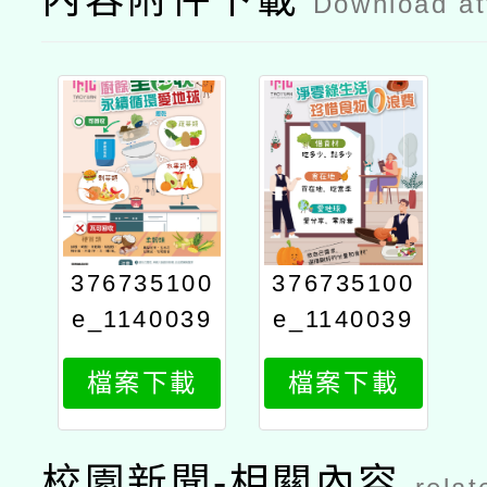
Download a
376735100
376735100
e_1140039
e_1140039
494_attach
494_attach
檔案下載
檔案下載
1
2
校園新聞-相關內容