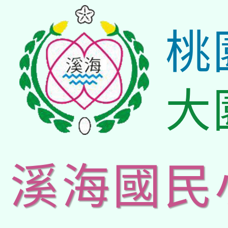
桃
大
溪海國民