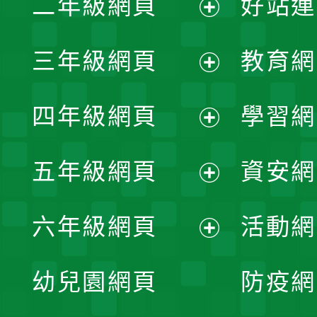
二年級網頁
好站連
開
展
三年級網頁
教育網
選
開
展
單
四年級網頁
學習網
選
開
展
單
五年級網頁
資安網
選
開
展
單
六年級網頁
活動網
選
開
展
單
幼兒園網頁
防疫網
選
開