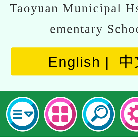
Taoyuan Municipal Hs
ementary Scho
English
中