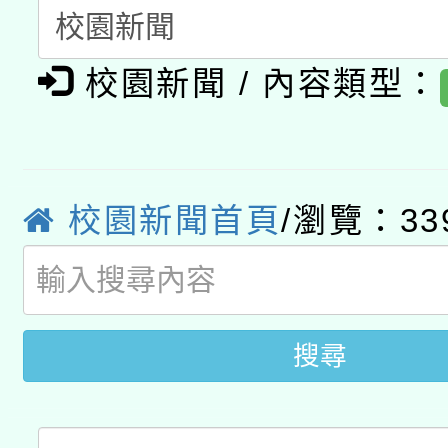
A3數位素養講師名單
礎課程
校園新聞 / 內容類型：
「數位內容與教學軟體線
有關大陸委員會函釋公
pilot」
轉知經濟部水利署委託
薪期間赴陸應申請許可
校園新聞首頁
/瀏覽：33
115年8月22日(星期六)
業技術研究院辦理「11
2026年桃園地景藝術
桃園市孔廟祈福系列活
用水績優單位及節水達
開 智慧啟航」
搜尋
動」