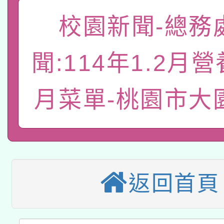
「數位內容與教學軟體線
校園新聞-總務
有關大陸委員會函釋公
pilot」
聞:114年1.2月
轉知經濟部水利署委託
薪期間赴陸應申請許可
月菜單-桃園市大
115年8月22日(星期六)
業技術研究院辦理「11
2026年桃園地景藝術
桃園市孔廟祈福系列活
用水績優單位及節水達
本校115學年度第2次
開 智慧啟航」
動」
適應運動共學行動站研
招甄選結果公告(無人
返回首頁
本館辦理115年度閱讀
招)
科技賦能─人工智慧(AI
暨閱讀推動專業研習