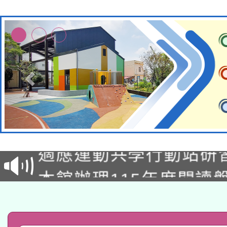
本校115學年度第2次
適應運動共學行動站研
招甄選結果公告(無人
本館辦理115年度閱讀
招)
科技賦能─人工智慧(AI
暨閱讀推動專業研習
A3數位素養講師名單
礎課程