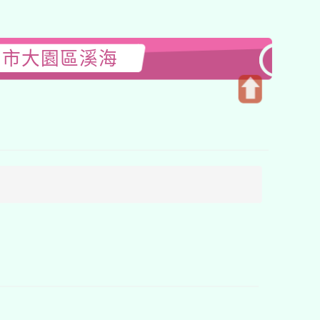
園市大園區溪海
開
啟
上
方
區
塊