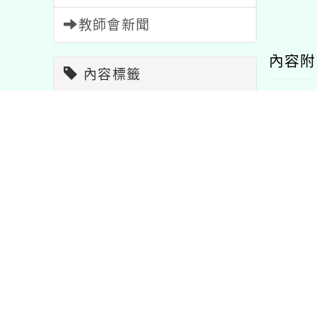
教師會新聞
內容
內容標籤
節日
2
注意
33
資訊
38
學習
75
報名
1473
教學
7
公告
1567
重要
20
比賽
511
11
課程
205
特色
1
宣導
114
研習
1704
活動
1054