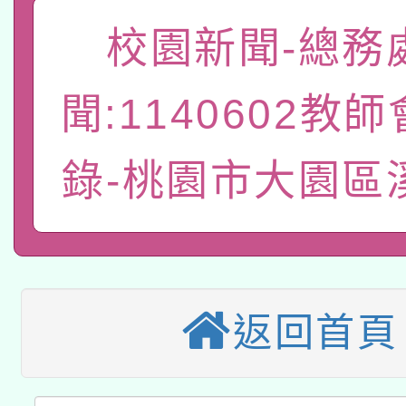
「數位內容與教學軟體線
校園新聞-總務
有關大陸委員會函釋公
pilot」
聞:1140602教
轉知經濟部水利署委託
薪期間赴陸應申請許可
錄-桃園市大園區
115年8月22日(星期六)
業技術研究院辦理「11
2026年桃園地景藝術
桃園市孔廟祈福系列活
用水績優單位及節水達
本校115學年度第2次
開 智慧啟航」
動」
適應運動共學行動站研
招甄選結果公告(無人
返回首頁
本館辦理115年度閱讀
招)
科技賦能─人工智慧(AI
暨閱讀推動專業研習