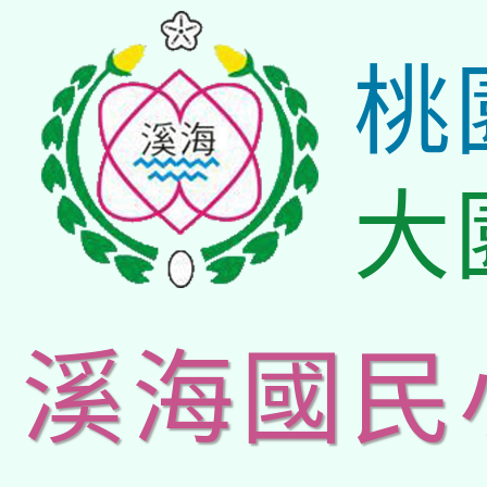
桃
大
溪海國民