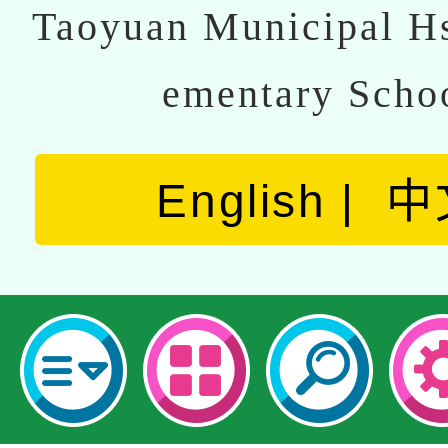
Taoyuan Municipal Hs
ementary Scho
English
中