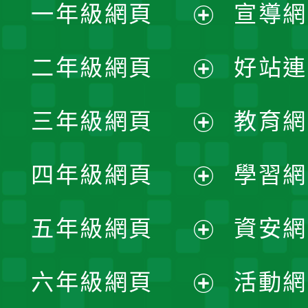
一年級網頁
宣導網
展
二年級網頁
好站連
開
展
三年級網頁
教育網
選
開
展
單
四年級網頁
學習網
選
開
展
單
五年級網頁
資安網
選
開
展
單
六年級網頁
活動網
選
開