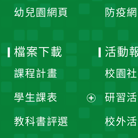
展
單
幼兒園網頁
防疫網
選
開
單
選
檔案下載
活動
單
課程計畫
校園社
學生課表
研習活
展
教科書評選
校外活
開