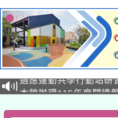
本校115學年度第2次
適應運動共學行動站研
招甄選結果公告(無人
本館辦理115年度閱讀
招)
科技賦能─人工智慧(AI
暨閱讀推動專業研習
A3數位素養講師名單
礎課程