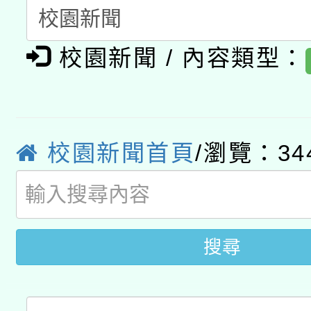
A3數位素養講師名單
礎課程
校園新聞 / 內容類型：
「數位內容與教學軟體線
有關大陸委員會函釋公
pilot」
轉知經濟部水利署委託
薪期間赴陸應申請許可
校園新聞首頁
/瀏覽：34
115年8月22日(星期六)
業技術研究院辦理「11
2026年桃園地景藝術
桃園市孔廟祈福系列活
用水績優單位及節水達
開 智慧啟航」
搜尋
動」