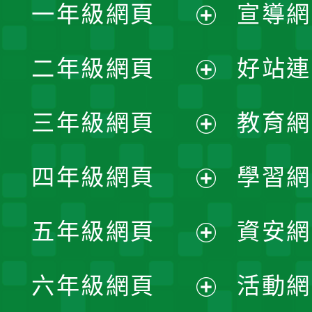
一年級網頁
宣導網
展
二年級網頁
好站連
開
展
三年級網頁
教育網
選
開
展
單
四年級網頁
學習網
選
開
展
單
五年級網頁
資安網
選
開
展
單
六年級網頁
活動網
選
開