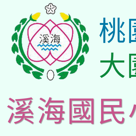
桃
大
溪海國民