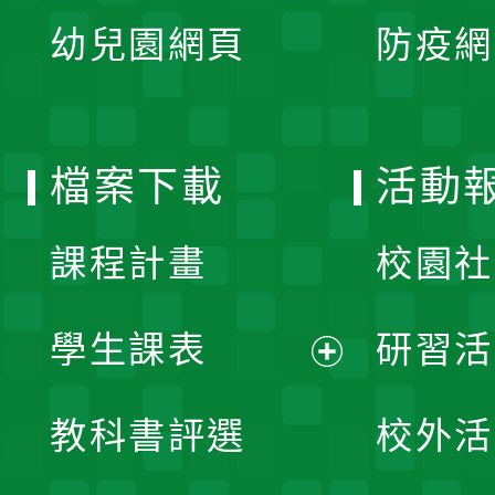
展
單
幼兒園網頁
防疫網
選
開
單
選
檔案下載
活動
單
課程計畫
校園社
學生課表
研習活
展
教科書評選
校外活
開