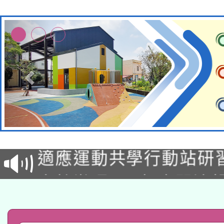
本校115學年度第2次
適應運動共學行動站研
招甄選結果公告(無人
本館辦理115年度閱讀
招)
科技賦能─人工智慧(AI
暨閱讀推動專業研習