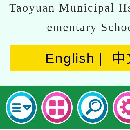
Taoyuan Municipal Hs
ementary Scho
English
中