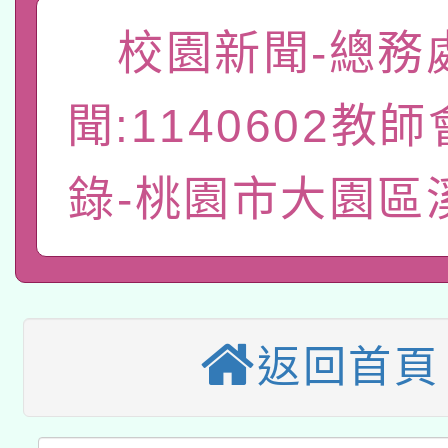
A3數位素養講師名單
礎課程
校園新聞-總務
「數位內容與教學軟體線
有關大陸委員會函釋公
pilot」
聞:1140602教
轉知經濟部水利署委託
薪期間赴陸應申請許可
錄-桃園市大園區
115年8月22日(星期六)
業技術研究院辦理「11
2026年桃園地景藝術
桃園市孔廟祈福系列活
用水績優單位及節水達
本校115學年度第2次
開 智慧啟航」
動」
適應運動共學行動站研
招甄選結果公告(無人
返回首頁
本館辦理115年度閱讀
招)