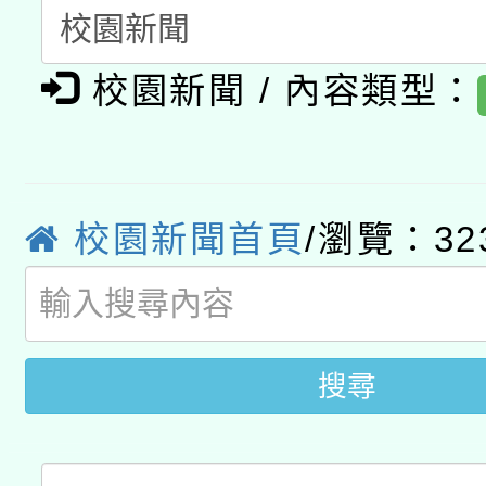
科技賦能─人工智慧(AI
暨閱讀推動專業研習
A3數位素養講師名單
礎課程
校園新聞 / 內容類型：
「數位內容與教學軟體線
有關大陸委員會函釋公
pilot」
轉知經濟部水利署委託
薪期間赴陸應申請許可
校園新聞首頁
/瀏覽：32
115年8月22日(星期六)
業技術研究院辦理「11
2026年桃園地景藝術
桃園市孔廟祈福系列活
用水績優單位及節水達
搜尋
開 智慧啟航」
動」