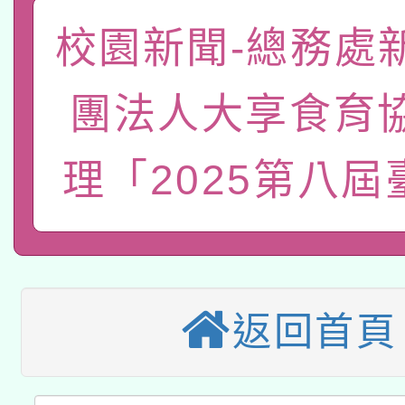
「數位內容與教學軟體線
校園新聞-總務處
有關大陸委員會函釋公
pilot」
團法人大享食育
轉知經濟部水利署委託
薪期間赴陸應申請許可
115年8月22日(星期六)
理「2025第八屆
業技術研究院辦理「11
2026年桃園地景藝術
桃園市孔廟祈福系列活
用水績優單位及節水達
本校115學年度第2次
開 智慧啟航」
動」
適應運動共學行動站研
招甄選結果公告(無人
返回首頁
本館辦理115年度閱讀
招)
科技賦能─人工智慧(AI
暨閱讀推動專業研習