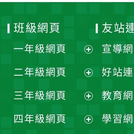
班級網頁
友站
一年級網頁
宣導網
展
二年級網頁
好站連
開
展
三年級網頁
教育網
選
開
展
單
四年級網頁
學習網
選
開
展