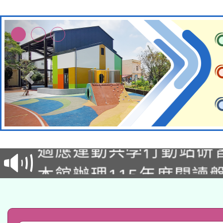
本校115學年度第2次
適應運動共學行動站研
招甄選結果公告(無人
本館辦理115年度閱讀
招)
科技賦能─人工智慧(AI
暨閱讀推動專業研習
A3數位素養講師名單
礎課程