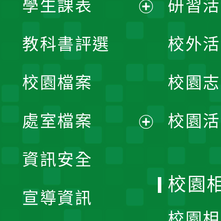
學生課表
研習活
展
教科書評選
校外活
開
校園檔案
校園志
選
單
處室檔案
校園活
展
資訊安全
開
校園
宣導資訊
選
校園相