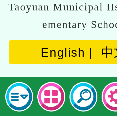
Taoyuan Municipal Hs
ementary Scho
English
中