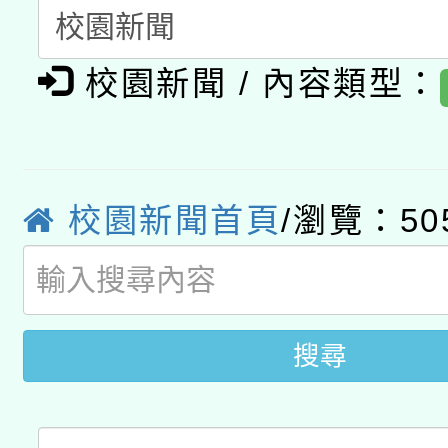
A3數位素養講師名單
礎課程
校園新聞 / 內容類型：
「數位內容與教學軟體線
有關大陸委員會函釋公
pilot」
轉知經濟部水利署委託
薪期間赴陸應申請許可
校園新聞首頁
/瀏覽：50
115年8月22日(星期六)
業技術研究院辦理「11
2026年桃園地景藝術
桃園市孔廟祈福系列活
用水績優單位及節水達
開 智慧啟航」
動」
搜尋