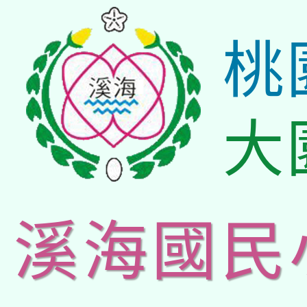
桃
大
溪海國民