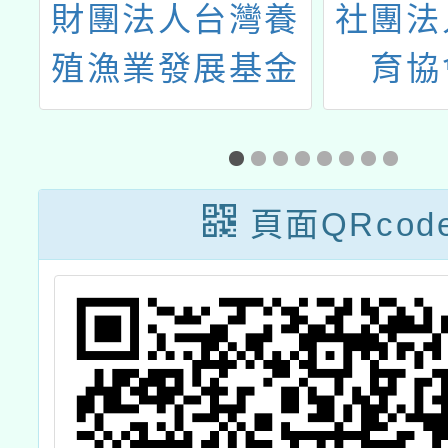
養
財團法人台灣養
社團法
金
殖漁業發展基金
育協
鱻
會辦理「2024鱻
「202
鱻
旅奇緣-鱻境傳
灣學校
教
說」食魚文化教
『年年
頁面QRcod
習
師及營養師研習
學生評
工作坊活動