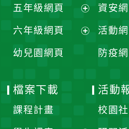
單
五年級網頁
資安網
選
開
展
單
六年級網頁
活動網
選
開
展
單
幼兒園網頁
防疫網
選
開
單
選
檔案下載
活動
單
課程計畫
校園社