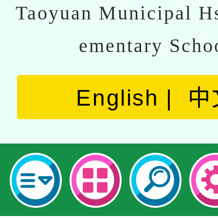
Taoyuan Municipal Hs
ementary Scho
English
中