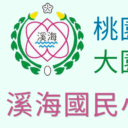
桃
大
溪海國民