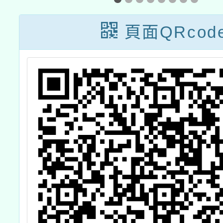
育，因應食農教
育法公布實施，
頁面QRcod
特修訂「高級中
等以下學校健康
飲食教育指導內
容及規劃」供學
校參考運用