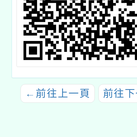
←
前往上一頁
前往下