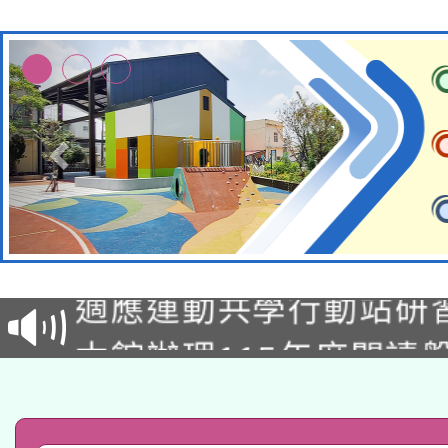
本校115學年度第2次
適應運動共學行動站研
招甄選結果公告(無人
本館辦理115年度閱讀
招)
科技賦能─人工智慧(AI
暨閱讀推動專業研習
A3數位素養講師名單