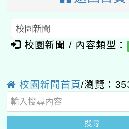
暨閱讀推動專業研習
A3數位素養講師名單
礎課程
「數位內容與教學軟體線
有關大陸委員會函釋公
pilot」
校園新聞 / 內容類型：
轉知經濟部水利署委託
薪期間赴陸應申請許可
115年8月22日(星期六)
業技術研究院辦理「11
校園新聞首頁
/瀏覽：35
2026年桃園地景藝術
桃園市孔廟祈福系列活
用水績優單位及節水達
開 智慧啟航」
動」
搜尋