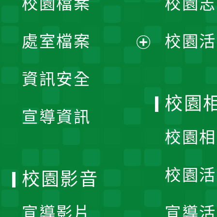
校園檔案
校園志
選
單
處室檔案
校園活
展
資訊安全
開
校園
宣導資訊
選
校園相
單
校園活
校園影音
宣導影片
宣導活