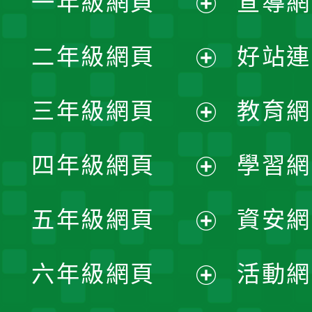
一年級網頁
宣導網
展
二年級網頁
好站連
開
展
三年級網頁
教育網
選
開
展
單
四年級網頁
學習網
選
開
展
單
五年級網頁
資安網
選
開
展
單
六年級網頁
活動網
選
開
展