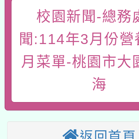
礎課程
校園新聞-總務
「數位內容與教學軟體線
有關大陸委員會函釋公
pilot」
聞:114年3月份
轉知經濟部水利署委託
薪期間赴陸應申請許可
月菜單-桃園市大
115年8月22日(星期六)
業技術研究院辦理「11
2026年桃園地景藝術
桃園市孔廟祈福系列活
用水績優單位及節水達
海
本校115學年度第2次
開 智慧啟航」
動」
適應運動共學行動站研
招甄選結果公告(無人
本館辦理115年度閱讀
招)
返回首頁
科技賦能─人工智慧(AI