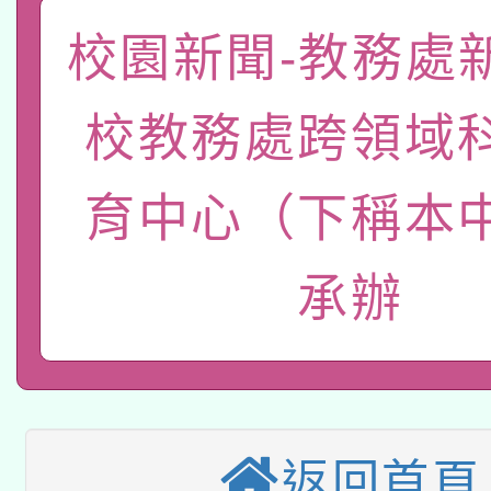
「數位內容與教學軟體線
校園新聞-教務處
有關大陸委員會函釋公
pilot」
校教務處跨領域
轉知經濟部水利署委託
薪期間赴陸應申請許可
115年8月22日(星期六)
育中心（下稱本
業技術研究院辦理「11
2026年桃園地景藝術
桃園市孔廟祈福系列活
用水績優單位及節水達
承辦
本校115學年度第2次
開 智慧啟航」
動」
適應運動共學行動站研
招甄選結果公告(無人
本館辦理115年度閱讀
招)
返回首頁
科技賦能─人工智慧(AI
暨閱讀推動專業研習