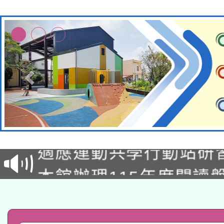
本校115學年度第2次
適應運動共學行動站研
招甄選結果公告(無人
本館辦理115年度閱讀
招)
科技賦能─人工智慧(AI
暨閱讀推動專業研習
A3數位素養講師名單
礎課程