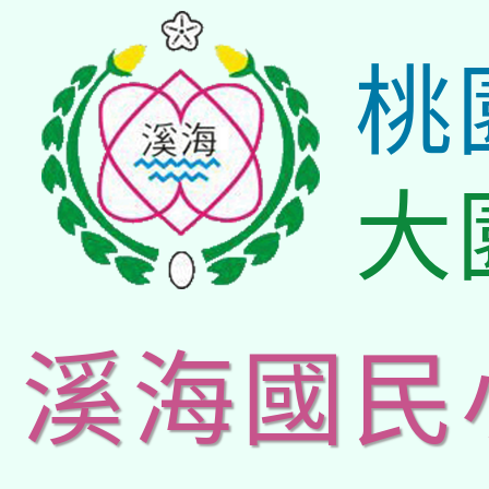
桃
大
溪海國民