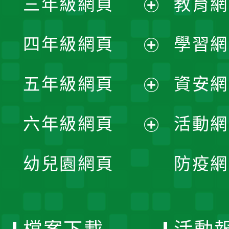
三年級網頁
教育網
選
開
展
單
四年級網頁
學習網
選
開
展
單
五年級網頁
資安網
選
開
展
單
六年級網頁
活動網
選
開
展
單
幼兒園網頁
防疫網
選
開
單
選