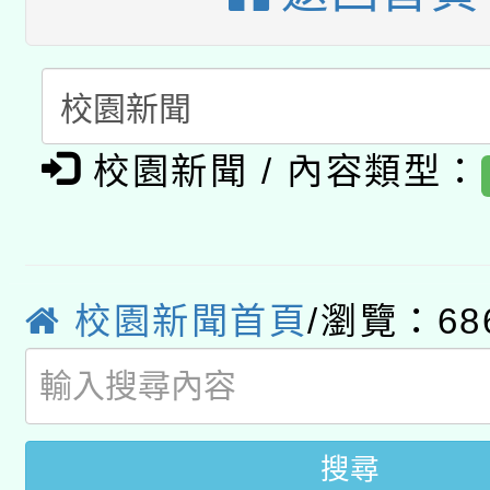
A3數位素養講師名單
礎課程
「數位內容與教學軟體線
有關大陸委員會函釋公
pilot」
校園新聞 / 內容類型：
轉知經濟部水利署委託
薪期間赴陸應申請許可
115年8月22日(星期六)
業技術研究院辦理「11
2026年桃園地景藝術
校園新聞首頁
/瀏覽：68
桃園市孔廟祈福系列活
用水績優單位及節水達
開 智慧啟航」
動」
搜尋