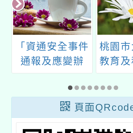
輔
「資通安全事件
桃園市
2
通報及應變辦
教育及
育
法」，並修正名
114
表
稱為「資通安全
師
事件通報應變及
頁面QRcod
演練辦法」