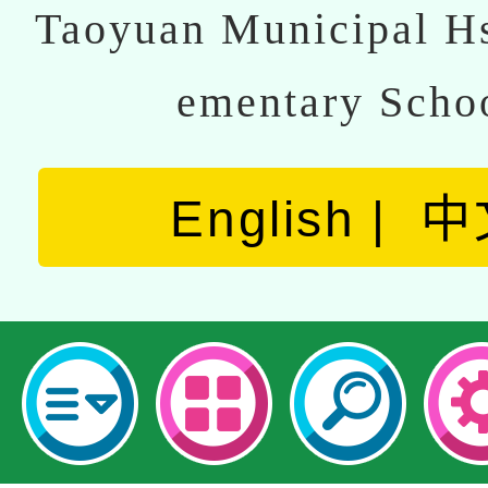
Taoyuan Municipal Hs
ementary Scho
English
中