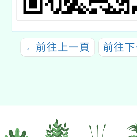
←
前往上一頁
前往下