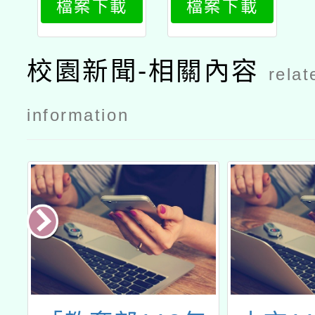
檔案下載
檔案下載
易學系碩士
易學系碩士
在職專班招
在職專班招
生資訊公文
生資訊海報
校園新聞-相關內容
relat
information