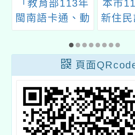
年
「教育部113年
本市1
教
閩南語卡通、動
新住民
向
畫字幕製作及配
支援工
計
音工作計畫」卡
主聘
通動畫播映會
頁面QRcod