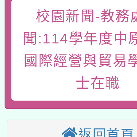
「數位內容與教學軟體線
校園新聞-教務
有關大陸委員會函釋公
pilot」
聞:114學年度中
轉知經濟部水利署委託
薪期間赴陸應申請許可
115年8月22日(星期六)
業技術研究院辦理「11
國際經營與貿易
2026年桃園地景藝術
桃園市孔廟祈福系列活
用水績優單位及節水達
士在職
本校115學年度第2次
開 智慧啟航」
動」
適應運動共學行動站研
招甄選結果公告(無人
本館辦理115年度閱讀
招)
返回首頁
科技賦能─人工智慧(AI
暨閱讀推動專業研習