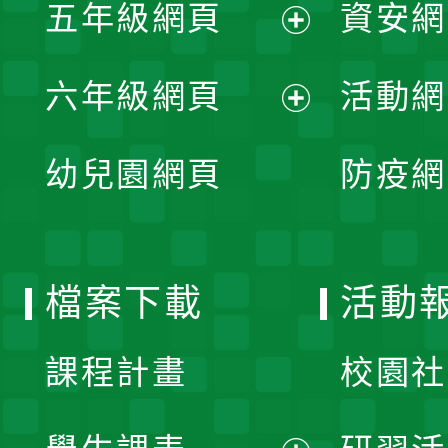
單
五年級網頁
資安網
選
開
展
單
六年級網頁
活動網
選
開
展
單
幼兒園網頁
防疫網
選
開
單
選
檔案下載
活動
單
課程計畫
校園社