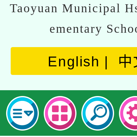
Taoyuan Municipal Hs
ementary Scho
English
中