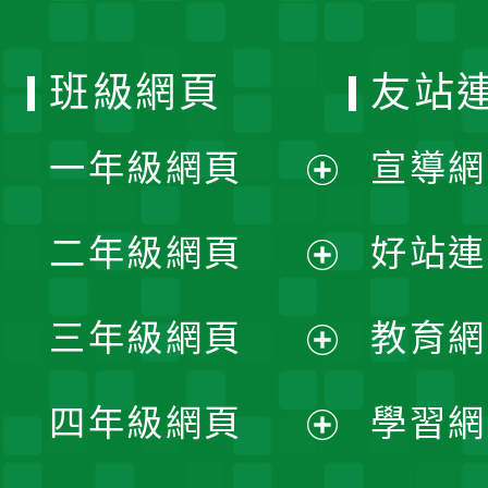
班級網頁
友站
一年級網頁
宣導網
展
二年級網頁
好站連
開
展
三年級網頁
教育網
選
開
展
單
四年級網頁
學習網
選
開
展