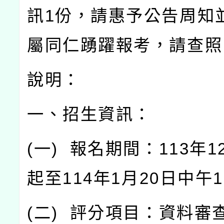
訊
1
份，請惠予公告周知
屬同仁踴躍報考，請查照
說明：
一、招生資訊：
(
一
)
報名期間：
113
年
1
起至
114
年
1
月
20
日中午
1
(
二
)
評分項目：資料審