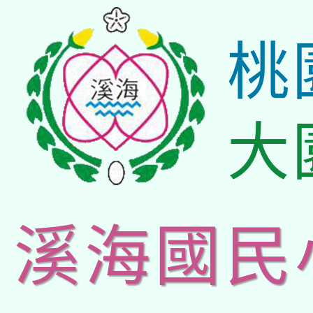
桃
大
溪海國民