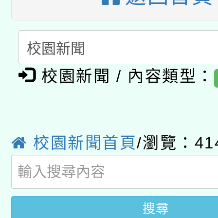
A3數位素養講師名單
礎課程
「數位內容與教學軟體線
有關大陸委員會函釋公
pilot」
校園新聞 / 內容類型：
轉知經濟部水利署委託
薪期間赴陸應申請許可
115年8月22日(星期六)
業技術研究院辦理「11
2026年桃園地景藝術
桃園市孔廟祈福系列活
校園新聞首頁
/瀏覽：41
用水績優單位及節水達
開 智慧啟航」
動」
搜尋