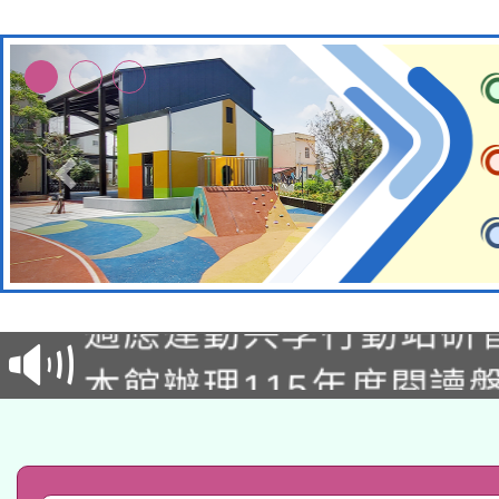
本校115學年度第2次
適應運動共學行動站研
招甄選結果公告(無人
本館辦理115年度閱讀
招)
科技賦能─人工智慧(AI
暨閱讀推動專業研習
A3數位素養講師名單
礎課程