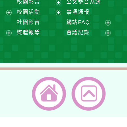
校園影音
公文整合系統
選
開
展
校園活動
事項通報
單
選
開
展
展
社團影音
網站FAQ
單
選
開
開
展
媒體報導
會議記錄
單
選
選
開
展
展
單
單
選
開
開
單
選
選
單
單
返回首頁
返回頂端