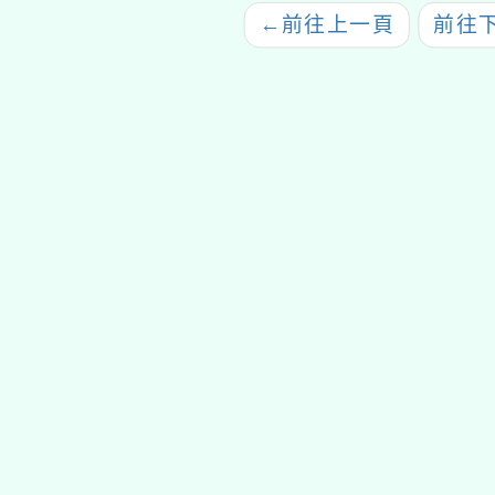
師及加註語文領域本土
←
前往上一頁
前往
語文原住民族語文專長
學士後教育學分班」