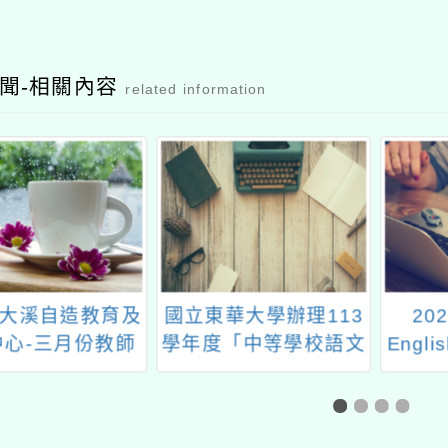
聞-相關內容
related information
大溪自造教育及
國立東華大學辦理113
20
中心-三月份教師
學年度「中等學校語文
Engl
研習
領域本土語文原住民族
語文專長學士後教育學
分班」及「國民小學教