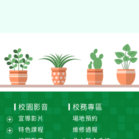
校園影音
校務專區
宣導影片
場地預約
展
特色課程
維修通報
開
展