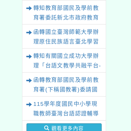
政策研討會「原住民族教
轉知教育部國民及學前教
育國際趨勢與發展」
育署委託新北市政府教育
局辦理「115年度教師專
函轉國立臺灣師範大學辦
業成長研習實施計畫－夢
理原住民族語言臺北學習
的N次方素養工作坊新北
中心115年度第2期「族語
轉知有關國立成功大學辦
場」計畫
學習班」招生簡章及EDM
理「台語文教學共融平台-
教案暨教學示範徵件」活
函轉教育部國民及學前教
動簡章
育署(下稱國教署)委請國
立臺灣師範大學辦理
115學年度國民中小學現
「115年『青年百億海外
職教師臺灣台語認證輔導
圓夢基金計畫』海外翱翔
增能課程計畫
組G-4-6『健康學一下』
觀看更多內容