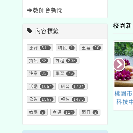
教師會新聞
校園新
內容標籤
比賽
511
特色
1
重要
20
資訊
38
課程
205
注意
33
學習
75
活動
1054
研習
1704
國民及學前教育
113學年度推動國民中
桃園市
公告
1567
報名
1473
下簡稱國教署）
小學本土教育本土語文
科技
114年國中小本
補充教材開發實施計畫
教學
7
宣導
114
節日
2
教材徵集計畫」
－補充教材開發線上工
作坊