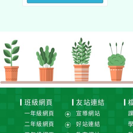
澳洲塔斯馬尼亞大學參訪
活動成果發表會」
班級網頁
友站連結
一年級網頁
宣導網站
展
二年級網頁
好站連結
開
展