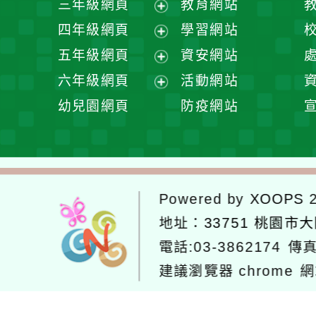
三年級網頁
教育網站
選
開
展
四年級網頁
學習網站
單
選
開
展
五年級網頁
資安網站
單
選
開
展
六年級網頁
活動網站
單
選
開
展
幼兒園網頁
防疫網站
單
選
開
單
選
單
Powered by
XOOPS
2
地址：
33751 桃園市
電話:03-3862174
傳真
建議瀏覽器 chrome
網
網站設計：
Neil網站設計