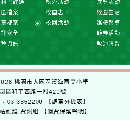
教科書評選
校外活動
宣導活動
選
開
校園檔案
校園志工
校園生活
單
選
處室檔案
校園活動
媒體報導
單
展
資訊安全
競賽活動
開
宣導資訊
教師研習
選
單
026
桃園市大園區溪海國民小學
大園區和平西路一段420號
：03-3852200
【處室分機表】
站維護:資訊組
【個資保護聲明】