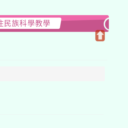
原住民族科學教學
開
啟
上
方
區
塊