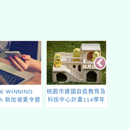
26 WINNING
桃園市建國自造教育及
《選擇
ish 新加坡夏令營
科技中心計畫114學年
生競
度一月份教師增能研習