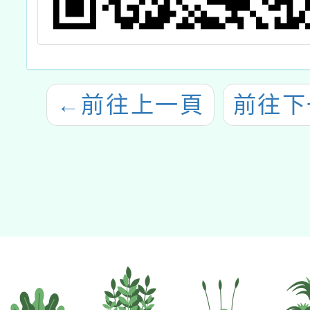
←
前往上一頁
前往下