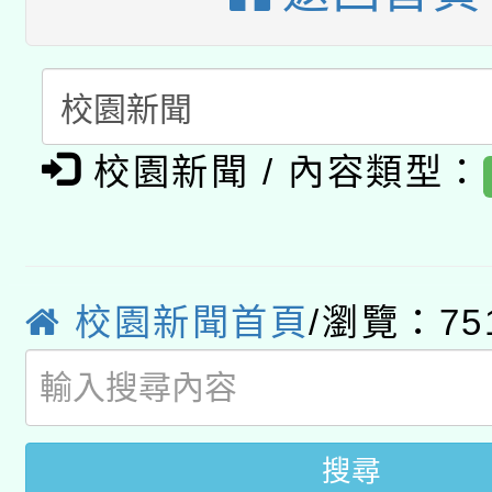
用水績優單位及節水達
「2026桃園藝術巡演
開 智慧啟航」
動」
轉知教育部國民及學前
關事宜
函轉國家教育研究院中心
國立臺灣師範大學辦理「1
校園新聞 / 內容類型：
轉知教育部國民及學前
原住民族教育政策研討
年度健康促進學校輔導
函轉國立臺灣師範大學
新北市政府教育局辦理「
族教育國際趨勢與發展
業成長研習」實施計畫
轉知有關國立成功大學
校園新聞首頁
/瀏覽：75
族語言臺北學習中心11
師專業成長研習實施計
文教學共融平台-教案
「族語學習班」招生簡章
方素養工作坊新北場」
件」活動簡章
搜尋