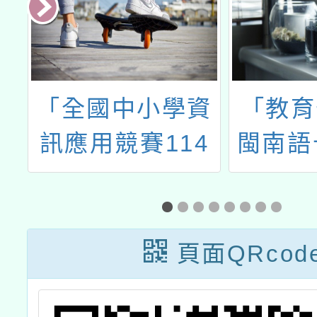
公
「全國中小學資
「教育
木
訊應用競賽114
閩南語
計
年度總統盃AI素
畫字幕
養爭霸賽」桃園
音工作
市教師培訓
通動
頁面QRcod