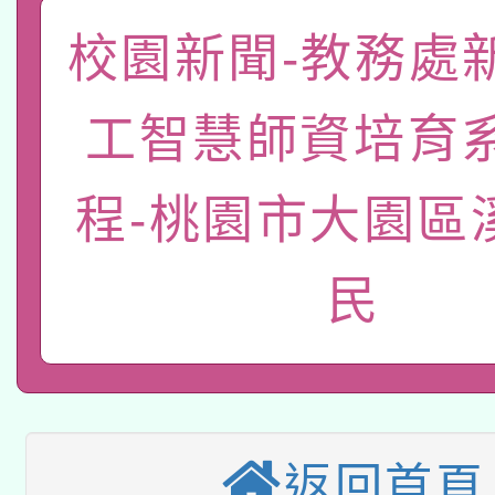
動」
轉知教育部國民及學前
關事宜
校園新聞-教務處
函轉國家教育研究院中心
國立臺灣師範大學辦理「1
工智慧師資培育
轉知教育部國民及學前
原住民族教育政策研討
年度健康促進學校輔導
函轉國立臺灣師範大學
程-桃園市大園區
新北市政府教育局辦理「
族教育國際趨勢與發展
業成長研習」實施計畫
轉知有關國立成功大學
族語言臺北學習中心11
師專業成長研習實施計
民
有關大陸委員會函釋公
文教學共融平台-教案
「族語學習班」招生簡章
方素養工作坊新北場」
轉知經濟部水利署委託
薪期間赴陸應申請許可
件」活動簡章
115年8月22日(星期六)
業技術研究院辦理「11
返回首頁
2026年桃園地景藝術
桃園市孔廟祈福系列活