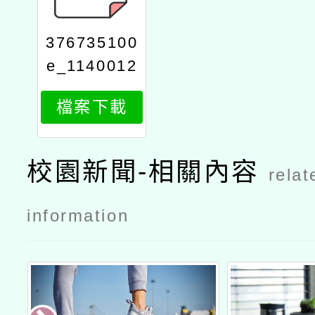
376735100
e_1140012
010_attach
檔案下載
1
校園新聞-相關內容
relat
information