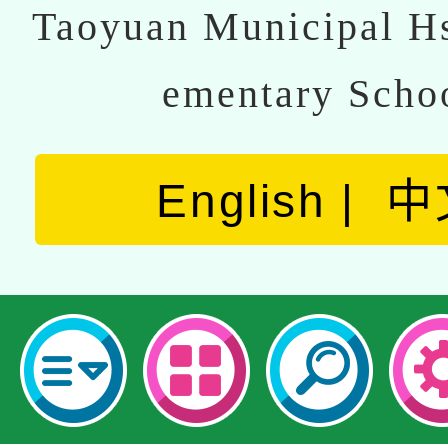
Taoyuan Municipal Hs
ementary Scho
English
中