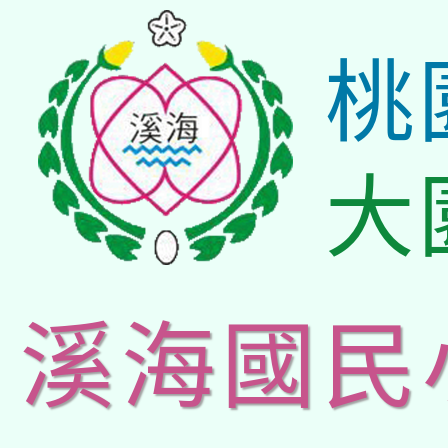
桃
大
溪海國民