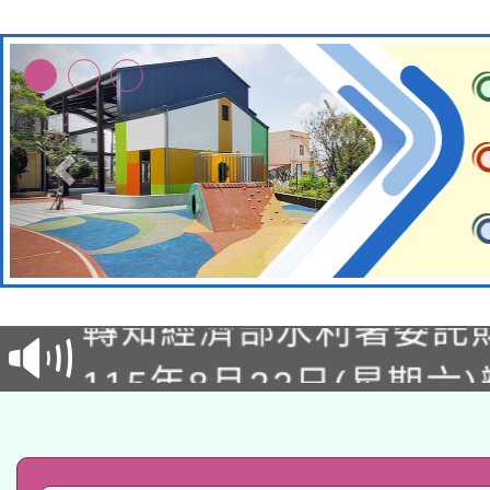
有關大陸委員會函釋公
轉知經濟部水利署委託
薪期間赴陸應申請許可
115年8月22日(星期六)
業技術研究院辦理「11
2026年桃園地景藝術
桃園市孔廟祈福系列活
用水績優單位及節水達
「2026桃園藝術巡演
開 智慧啟航」