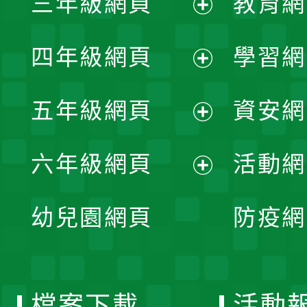
三年級網頁
教育網
選
開
展
單
四年級網頁
學習網
選
開
展
單
五年級網頁
資安網
選
開
展
單
六年級網頁
活動網
選
開
展
單
幼兒園網頁
防疫網
選
開
單
選
檔案下載
活動