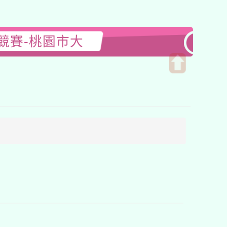
競賽-桃園市大
開
啟
上
方
區
塊