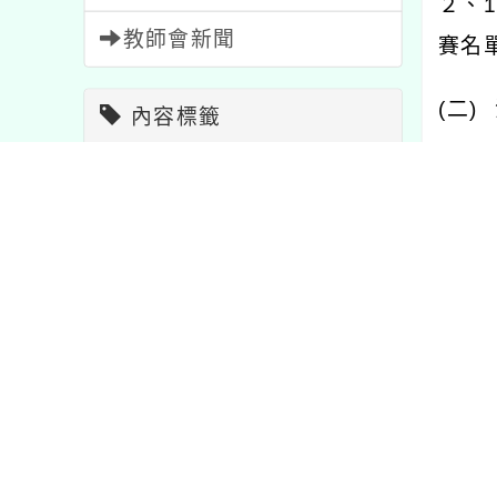
２、
1
教師會新聞
賽名
(
二
)
內容標籤
三、
資訊
38
課程
205
核實
報名
1473
宣導
114
四、
特色
1
學習
75
公告
1572
注意
33
五、
活動
1054
重要
20
aspx
節日
2
比賽
511
教學
7
研習
1706