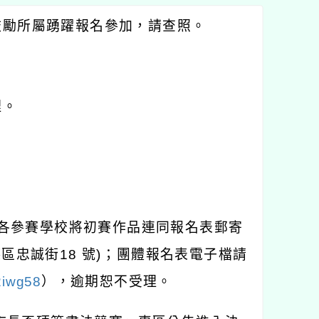
鼓勵所屬踴躍報名參加，請查照。
理。
各參賽學校將初賽作品連同報名表郵寄
德區忠誠街
18
號
)
；團體報名表電子檔請
2iwg58
），逾期恕不受理。