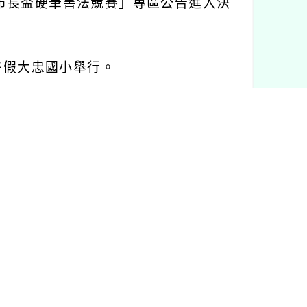
市長盃硬筆書法競賽」專區公告進入決
午假大忠國小舉行。
動當日核予公
(
差
)
假登記，並得於
2
年內
3-5206
分機
210
。
新消息
(
https://www.tyc.edu.tw/News.