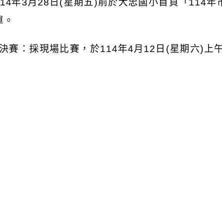
14
年
3
月
28
日
(
星期五
)
前於大忠國小首頁「
114
年
單。
決賽：採現場比賽，於
114
年
4
月
12
日
(
星期六
)
上
本局同意本案工作人員及指導老師於決賽、頒獎活
補休。
本案聯絡人：大忠國小陳俊傑主任，電話：
(03)36
檢送旨揭競賽辦法和相關附件，或逕至本局網站最
?n=5143&sms=10535
)
下載。國立臺北教育大學