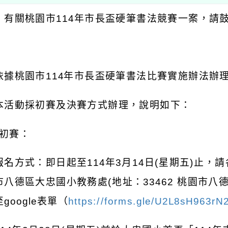
：有關桃園市
114
年市長盃硬筆書法競賽一案，請
：
依據桃園市
114
年市長盃硬筆書法比賽實施辦法辦
本活動採初賽及決賽方式辦理，說明如下：
初賽：
報名方式：即日起至
114
年
3
月
14
日
(
星期五
)
止，請
市八德區大忠國小教務處
(
地址：
33462
桃園市八
至
google
表單（
https://forms.gle/U2L8sH963rN