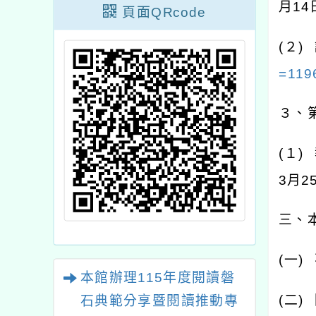
月
14
頁面QRcode
(
２
)
=119
３、
(
１
)
3
月
2
三、
(
一
)
本館辦理115年度閱讀磐
(
二
)
石典範分享暨閱讀推動專