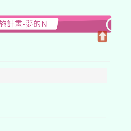
施計畫-夢的N
開
啟
上
方
區
塊