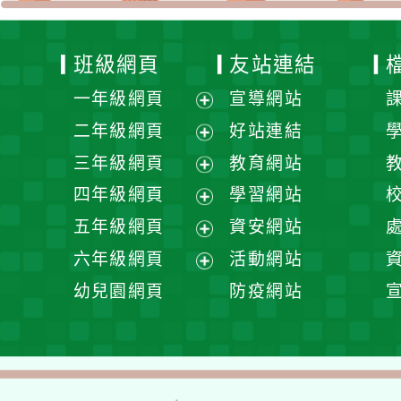
班級網頁
友站連結
一年級網頁
宣導網站
展
二年級網頁
好站連結
開
展
三年級網頁
教育網站
選
開
展
四年級網頁
學習網站
單
選
開
展
五年級網頁
資安網站
單
選
開
展
六年級網頁
活動網站
單
選
開
展
幼兒園網頁
防疫網站
單
選
開
單
選
單