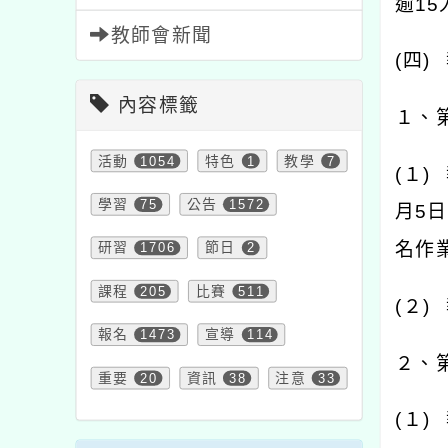
逾
15
教師會新聞
(
四
)
內容標籤
１、
活動
1054
特色
1
教學
7
(
１
)
學習
75
公告
1572
月
5
日
名作
研習
1706
節日
2
課程
205
比賽
511
(
２
)
報名
1473
宣導
114
２、
重要
20
資訊
38
注意
33
(
１
)