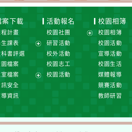
檔案下載
活動報名
校園相簿
課程計畫
校園社團
校園相簿
展
學生課表
研習活動
校園活動
開
展
教科書評選
校外活動
宣導活動
選
開
校園檔案
校園志工
校園生活
單
選
處室檔案
校園活動
媒體報導
單
展
資訊安全
競賽活動
開
宣導資訊
教師研習
選
單