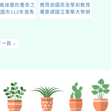
國民及學前教育
2023桃園閱讀節系列
臺南市
國立東華大學辦
活動
教育部
二年課綱原住民
起」
議題教學設計工
住民族升學保障
（臺中場）」
下一頁
→