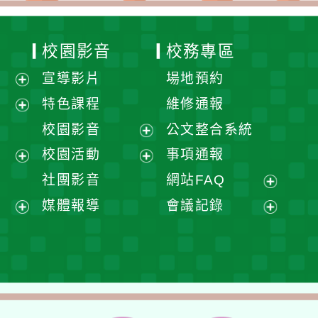
校園影音
校務專區
宣導影片
場地預約
展
特色課程
維修通報
開
展
校園影音
公文整合系統
選
開
展
校園活動
事項通報
單
選
開
展
展
社團影音
網站FAQ
單
選
開
開
展
媒體報導
會議記錄
單
選
選
開
展
展
單
單
選
開
開
單
選
選
單
單