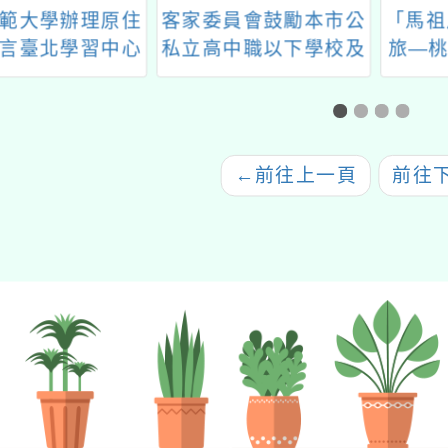
員會鼓勵本市公
「馬祖風味餐的驚奇之
教育部
中職以下學校及
旅—桃園市112年度馬
署委請
務機構，踴躍參
祖文化體驗研習實施計
理「十
客語學習計畫
畫」
族教育
作坊原
制度
←
前往上一頁
前往