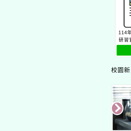
的N次方素養工作坊新北
場」計畫
11
研習
方素
校園新