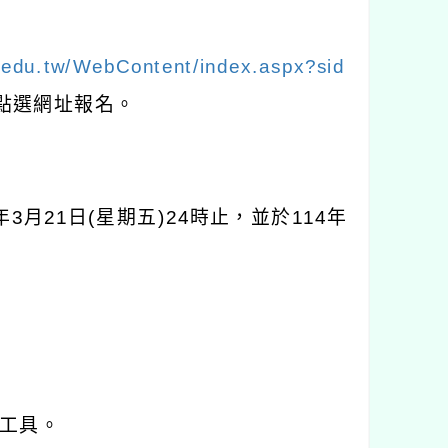
e.edu.tw/WebContent/index.aspx?sid
點選網址報名。
年
3
月
21
日
(
星期五
)24
時止，並於
114
年
工具。