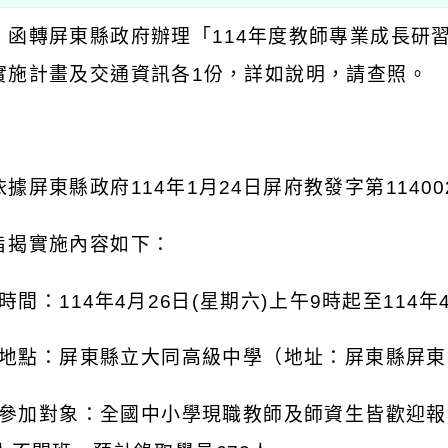
：函轉屏東縣政府辦理「
114
年度教師專業成長研
實施計畫及交通資訊各
1
份，詳如說明，請查照。
：
依據屏東縣政府
114
年
1
月
24
日屏府教發字第
11400
旨揭實施內容如下：
時間：
114
年
4
月
26
日
(
星期六
)
上午
9
時起至
114
年
地點：屏東縣立大同高級中學（地址：屏東縣屏東
參加對象：全國中小學現職教師及師資生皆歡迎報