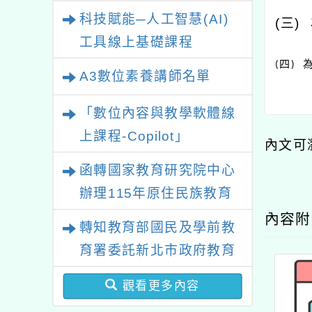
業研習
科技賦能─人工智慧(AI)
(
三
)
工具線上基礎課程
四
(
)
A3數位素養講師名單
「數位內容與教學軟體線
上課程-Copilot」
內文可
函轉國家教育研究院中心
辦理115年原住民族教育
政策研討會「原住民族教
內容
轉知教育部國民及學前教
育國際趨勢與發展」
育署委託新北市政府教育
局辦理「115年度教師專
觀看更多內容
業成長研習實施計畫－夢