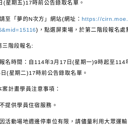
日
(
星期五
)17
時前公告錄取名單。
請至「夢的
N
次方」網站
(
網址：
https://cirn.mo
6&mid=15116
)
，點選屏東場，於第二階段報名處
第三階段報名
:
報名時間：自
114
年
3
月
17
日
(
星期一
)9
時起至
114
5
日
(
星期二
)17
時前公告錄取名單。
本案計畫學員注意事項：
不提供學員住宿服務。
因活動場地週邊停車位有限，請儘量利用大眾運輸