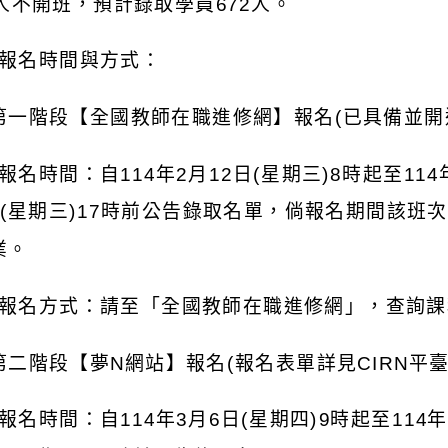
人不開班，預計錄取學員
672
人。
報名時間與方式：
第一階段【全國教師在職進修網】報名
(
已具備並開
報名時間：自
114
年
2
月
12
日
(
星期三
)8
時起至
114
(
星期三
)17
時前公告錄取名單，倘報名期間該班次
業。
報名方式：請至「全國教師在職進修網」，查詢課
第二階段【夢
N
網站】報名
(
報名表單詳見
CIRN
平
報名時間：自
114
年
3
月
6
日
(
星期四
)9
時起至
114
年