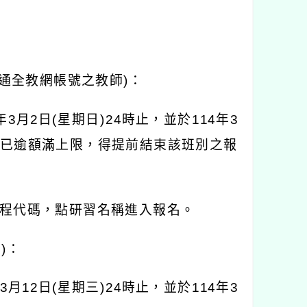
通全教網帳號之教師
)
：
年
3
月
2
日
(
星期日
)24
時止，並於
114
年
3
已逾額滿上限，得提前結束該班別之報
程代碼，點研習名稱進入報名。
臺
)
：
3
月
12
日
(
星期三
)24
時止，並於
114
年
3