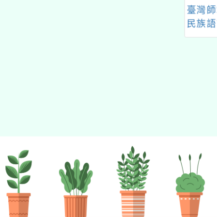
科學領域輔導群
臺灣師範大學辦理原住
客家委
2學年度自然究會
民族語言臺北學習中心
私立高
刊徵稿計畫」
112學年度第2期「其
教保服
他類型學習班」招生
加