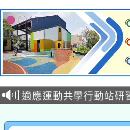
本校115學年度第2次
適應運動共學行動站研
招甄選結果公告(無人
本館辦理115年度閱讀
招)
科技賦能─人工智慧(AI
暨閱讀推動專業研習