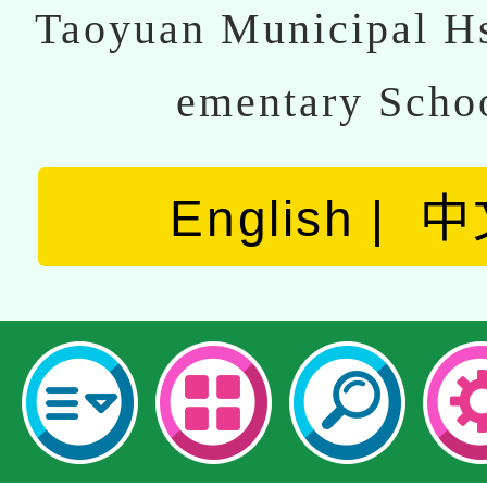
Taoyuan Municipal Hs
ementary Scho
English
中