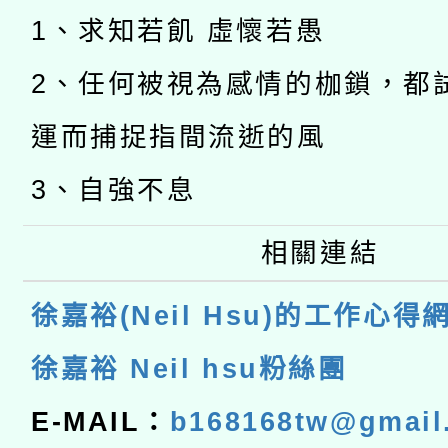
1、求知若飢 虛懷若愚
2、任何被視為感情的枷鎖，都
運而捕捉指間流逝的風
3、自強不息
相關連結
徐嘉裕(Neil Hsu)的工作心得
徐嘉裕 Neil hsu粉絲團
E-MAIL：
b168168tw@gmail