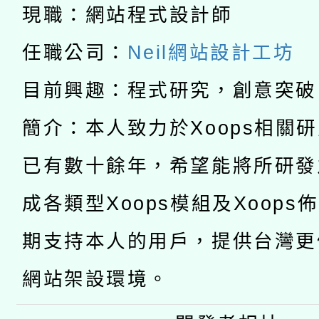
科技賦能─人工智慧(AI
現職：網站程式設計師
暨閱讀推動專業研習
A3數位素養講師名單
礎課程
任職公司：
Neil網站設計工坊
「數位內容與教學軟體線
目前興趣：程式研究，創意突破
有關大陸委員會函釋公
pilot」
簡介：本人致力於Xoops相關
轉知經濟部水利署委託
薪期間赴陸應申請許可
已有數十餘年，希望能將所研發
115年8月22日(星期六)
業技術研究院辦理「11
成各類型Xoops模組及Xoops
2026年桃園地景藝術
桃園市孔廟祈福系列活
用水績優單位及節水達
期支持本人的用戶，提供台灣更
開 智慧啟航」
動」
網站架設環境。