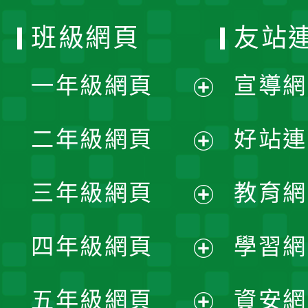
班級網頁
友站
一年級網頁
宣導網
展
二年級網頁
好站連
開
展
三年級網頁
教育網
選
開
展
單
四年級網頁
學習網
選
開
展
單
五年級網頁
資安網
選