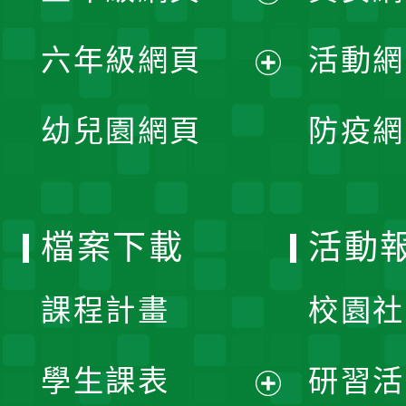
開
展
單
六年級網頁
活動網
選
開
展
單
幼兒園網頁
防疫網
選
開
單
選
檔案下載
活動
單
課程計畫
校園社
學生課表
研習活