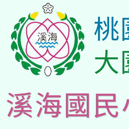
桃
大
溪海國民