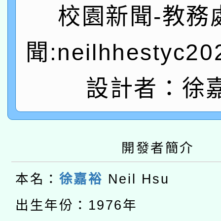
A3數位素養講師名單
礎課程
校園新聞-教務
「數位內容與教學軟體線
聞:neilhhestyc2
有關大陸委員會函釋公
pilot」
轉知經濟部水利署委託
設計者：徐
薪期間赴陸應申請許可
115年8月22日(星期六)
業技術研究院辦理「11
2026年桃園地景藝術
桃園市孔廟祈福系列活
用水績優單位及節水達
開發者簡介
本校115學年度第2次
開 智慧啟航」
動」
本名：
徐嘉裕
Neil Hsu
適應運動共學行動站研
招甄選結果公告(無人
本館辦理115年度閱讀
出生年份：1976年
招)