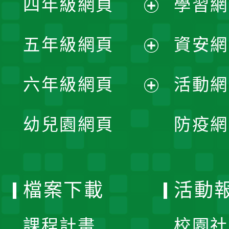
四年級網頁
學習網
選
開
展
單
五年級網頁
資安網
選
開
展
單
六年級網頁
活動網
選
開
展
單
幼兒園網頁
防疫網
選
開
單
選
檔案下載
活動
單
課程計畫
校園社