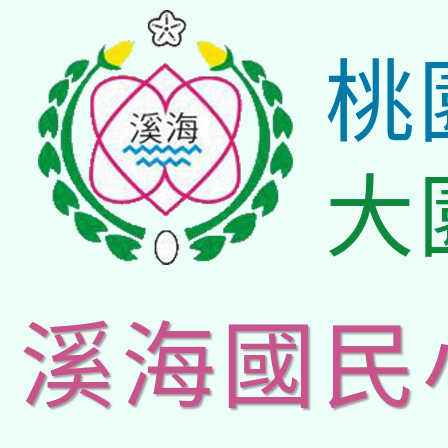
桃
大
溪海國民