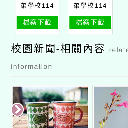
弟學校114
弟學校114
學年度商借
學年度商借
檔案下載
檔案下載
公立高級中
公立高級中
等以下學校
等以下學校
教師簡章
教師簡章公
校園新聞-相關內容
relat
文
information