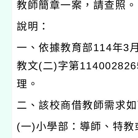
教師簡章一案，請查照。
說明：
一、依據教育部
114
年
3
教文
(
二
)
字第
114002826
理。
二、該校商借教師需求如
(
一
)
小學部：導師、特教