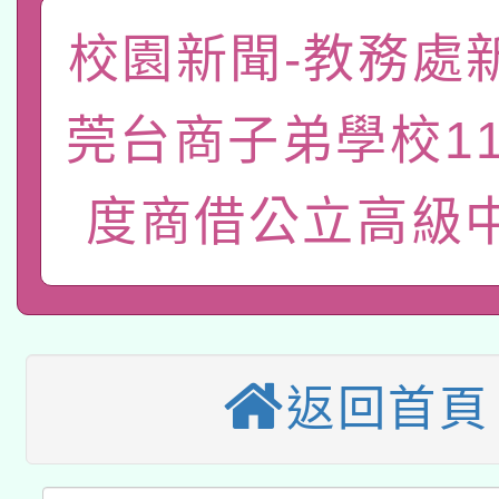
礎課程
校園新聞-教務處
「數位內容與教學軟體線
有關大陸委員會函釋公
pilot」
莞台商子弟學校1
轉知經濟部水利署委託
薪期間赴陸應申請許可
度商借公立高級
115年8月22日(星期六)
業技術研究院辦理「11
2026年桃園地景藝術
桃園市孔廟祈福系列活
用水績優單位及節水達
本校115學年度第2次
開 智慧啟航」
動」
適應運動共學行動站研
招甄選結果公告(無人
返回首頁
本館辦理115年度閱讀
招)
科技賦能─人工智慧(AI