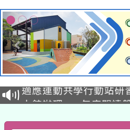
本校115學年度第2次
適應運動共學行動站研
招甄選結果公告(無人
本館辦理115年度閱讀
招)
科技賦能─人工智慧(AI
暨閱讀推動專業研習
A3數位素養講師名單