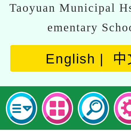
Taoyuan Municipal Hs
ementary Scho
English
中