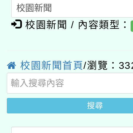
暨閱讀推動專業研習
A3數位素養講師名單
礎課程
校園新聞 / 內容類型：
「數位內容與教學軟體線
有關大陸委員會函釋公
pilot」
轉知經濟部水利署委託
薪期間赴陸應申請許可
校園新聞首頁
/瀏覽：33
115年8月22日(星期六)
業技術研究院辦理「11
2026年桃園地景藝術
桃園市孔廟祈福系列活
用水績優單位及節水達
搜尋
開 智慧啟航」
動」