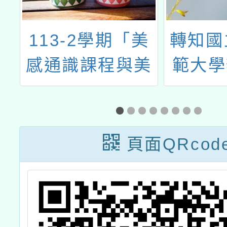
學
113-2學期「美
轉知國
國
感通識課程與美
範大學
理
感體驗課程推廣
年「素
原
計畫」
室評量
習
暨推廣
頁面QRcod
講
養導向
工作