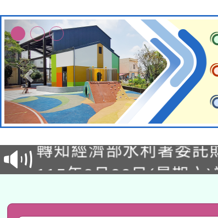
有關大陸委員會函釋公
轉知經濟部水利署委託
薪期間赴陸應申請許可
115年8月22日(星期六)
業技術研究院辦理「11
2026年桃園地景藝術
桃園市孔廟祈福系列活
用水績優單位及節水達
「2026桃園藝術巡演