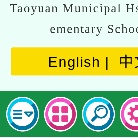
Taoyuan Municipal Hs
ementary Scho
English
中