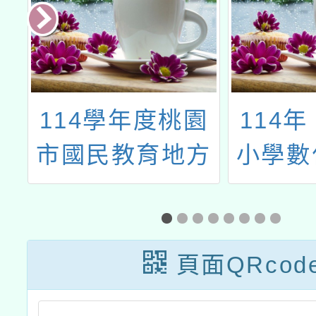
獎
114學年度桃園
114
聯
市國民教育地方
小學數
市
輔導團藝術領域
進方案
徵
分團辦理「國民
能研習(
相
小學藝術領域課
月
頁面QRcod
程教師教學增能