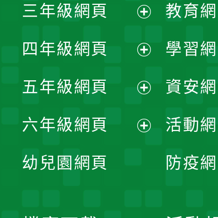
三年級網頁
教育網
選
開
展
單
四年級網頁
學習網
選
開
展
單
五年級網頁
資安網
選
開
展
單
六年級網頁
活動網
選
開
展
單
幼兒園網頁
防疫網
選
開
單
選