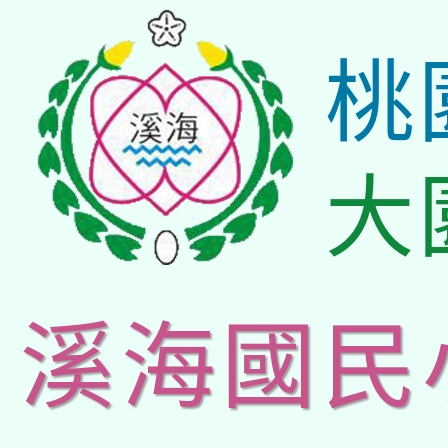
桃
大
溪海國民