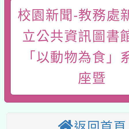
「數位內容與教學軟體線
校園新聞-教務處
有關大陸委員會函釋公
pilot」
立公共資訊圖書
轉知經濟部水利署委託
薪期間赴陸應申請許可
115年8月22日(星期六)
業技術研究院辦理「11
「以動物為食」
2026年桃園地景藝術
桃園市孔廟祈福系列活
用水績優單位及節水達
座暨
本校115學年度第2次
開 智慧啟航」
動」
適應運動共學行動站研
招甄選結果公告(無人
本館辦理115年度閱讀
招)
科技賦能─人工智慧(AI
返回首頁
暨閱讀推動專業研習