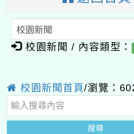
A3數位素養講師名單
礎課程
「數位內容與教學軟體線
有關大陸委員會函釋公
pilot」
校園新聞 / 內容類型：
轉知經濟部水利署委託
薪期間赴陸應申請許可
115年8月22日(星期六)
業技術研究院辦理「11
2026年桃園地景藝術
桃園市孔廟祈福系列活
用水績優單位及節水達
校園新聞首頁
/瀏覽：60
開 智慧啟航」
動」
搜尋