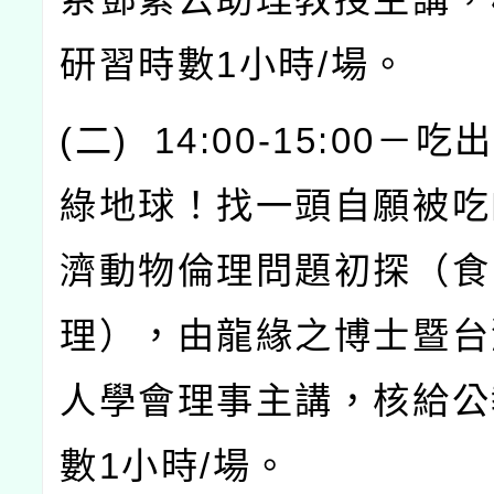
研習時數
1
小時
/
場。
(
二
) 14:00-15:00
－吃出
綠地球！找一頭自願被吃
濟動物倫理問題初探（食
理），由龍緣之博士暨台
人學會理事主講，核給公
數
1
小時
/
場。