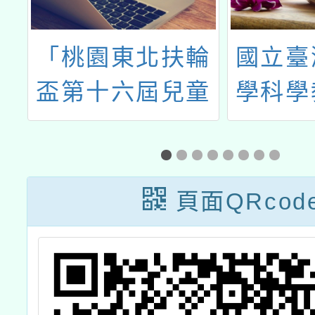
院
「桃園東北扶輪
國立臺
一
盃第十六屆兒童
學科學
作
本土語言『閩南
辦理「
語演講及說故
度中小
事』」延長報名
育專案
頁面QRcod
時間
推廣研