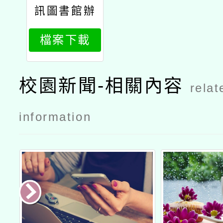
訊圖書館辦
理「以動物
檔案下載
為食」系列
講座暨書展
12月場次活
校園新聞-相關內容
relat
動資訊公文
information