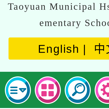
Taoyuan Municipal Hs
ementary Scho
English
中