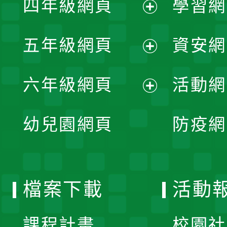
四年級網頁
學習網
選
開
展
單
五年級網頁
資安網
選
開
展
單
六年級網頁
活動網
選
開
展
單
幼兒園網頁
防疫網
選
開
單
選
檔案下載
活動
單
課程計畫
校園社