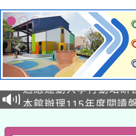
本校115學年度第2次
適應運動共學行動站研
招甄選結果公告(無人
本館辦理115年度閱讀
招)
科技賦能─人工智慧(AI
暨閱讀推動專業研習
A3數位素養講師名單
礎課程