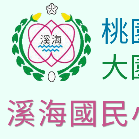
桃
大
溪海國民