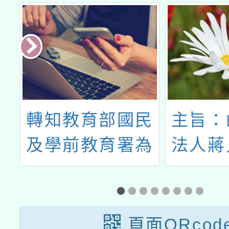
校
轉知教育部國民
主旨：
及學前教育署為
法人蔣
家
強化健康飲食教
文教基
與
育，因應食農教
「食品
項
育法公布實施，
列-罐
頁面QRcod