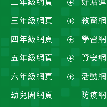
二年級網頁
好站連
開
展
三年級網頁
教育網
選
開
展
單
四年級網頁
學習網
選
開
展
單
五年級網頁
資安網
選
開
展
單
六年級網頁
活動網
選
開
展
單
幼兒園網頁
防疫網
選
開