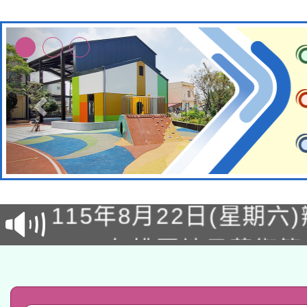
轉知經濟部水利署委託
115年8月22日(星期六)
業技術研究院辦理「11
2026年桃園地景藝術
桃園市孔廟祈福系列活
用水績優單位及節水達
「2026桃園藝術巡演
開 智慧啟航」
動」