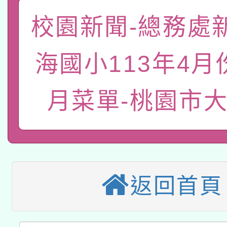
轉知教育部國民及學前
關事宜
校園新聞-總務處
函轉國家教育研究院中心
國立臺灣師範大學辦理「1
轉知教育部國民及學前
原住民族教育政策研討
年度健康促進學校輔導
海國小113年4月
函轉國立臺灣師範大學
新北市政府教育局辦理「
族教育國際趨勢與發展
業成長研習」實施計畫
月菜單-桃園市
轉知有關國立成功大學
族語言臺北學習中心11
師專業成長研習實施計
教育部國民及學前教育署「
文教學共融平台-教案
「族語學習班」招生簡章
方素養工作坊新北場」
轉知經濟部水利署委託
年度COVID-19疫苗
件」活動簡章
115年8月22日(星期六)
業技術研究院辦理「11
返回首頁
接種對象擴大為「滿6
2026年桃園地景藝術
桃園市孔廟祈福系列活
用水績優單位及節水達
接種之民眾」措施，延長