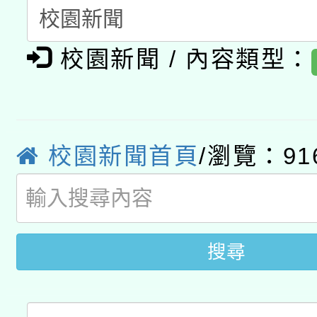
「2026桃園藝術巡演
開 智慧啟航」
動」
月28日止
轉知教育部國民及學前
關事宜
校園新聞 / 內容類型：
函轉國家教育研究院中心
國立臺灣師範大學辦理「1
轉知教育部國民及學前
原住民族教育政策研討
年度健康促進學校輔導
函轉國立臺灣師範大學
新北市政府教育局辦理「
族教育國際趨勢與發展
校園新聞首頁
/瀏覽：91
業成長研習」實施計畫
轉知有關國立成功大學
族語言臺北學習中心11
師專業成長研習實施計
教育部國民及學前教育署「
文教學共融平台-教案
「族語學習班」招生簡章
方素養工作坊新北場」
搜尋
年度COVID-19疫苗
件」活動簡章
接種對象擴大為「滿6