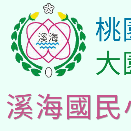
桃
大
溪海國民