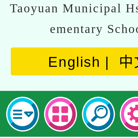
Taoyuan Municipal Hs
ementary Scho
English
中