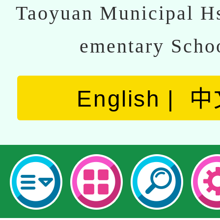
Taoyuan Municipal Hs
ementary Scho
English
中