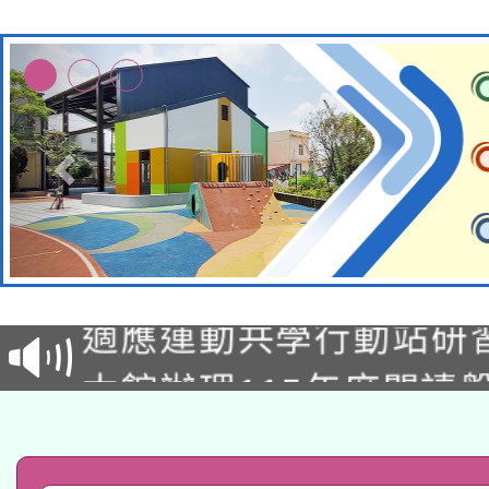
本校115學年度第2次
適應運動共學行動站研
招甄選結果公告(無人
本館辦理115年度閱讀
招)
科技賦能─人工智慧(AI
暨閱讀推動專業研習
A3數位素養講師名單