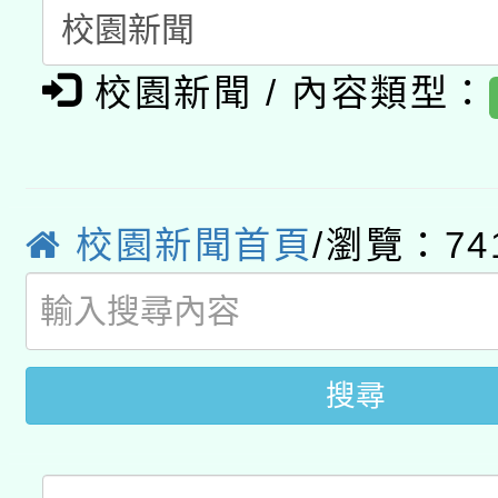
暨閱讀推動專業研習
A3數位素養講師名單
礎課程
校園新聞 / 內容類型：
「數位內容與教學軟體線
有關大陸委員會函釋公
pilot」
轉知經濟部水利署委託
薪期間赴陸應申請許可
校園新聞首頁
/瀏覽：74
115年8月22日(星期六)
業技術研究院辦理「11
2026年桃園地景藝術
桃園市孔廟祈福系列活
用水績優單位及節水達
搜尋
開 智慧啟航」
動」