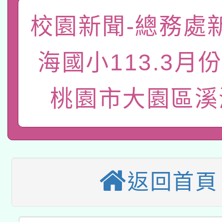
礎課程
校園新聞-總務處
「數位內容與教學軟體線
有關大陸委員會函釋公
pilot」
海國小113.3月
轉知經濟部水利署委託
薪期間赴陸應申請許可
桃園市大園區溪
115年8月22日(星期六)
業技術研究院辦理「11
2026年桃園地景藝術
桃園市孔廟祈福系列活
用水績優單位及節水達
本校115學年度第2次
開 智慧啟航」
動」
適應運動共學行動站研
招甄選結果公告(無人
返回首頁
本館辦理115年度閱讀
招)
科技賦能─人工智慧(AI