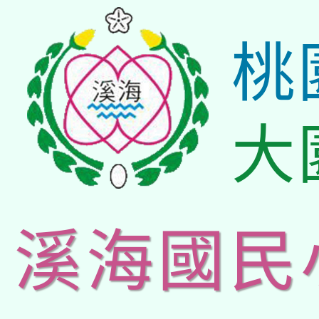
桃
大
溪海國民