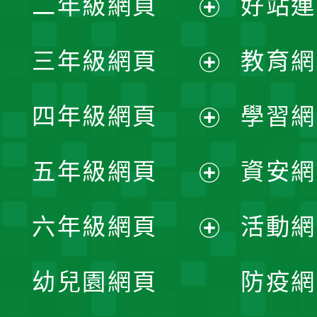
二年級網頁
好站連
開
展
三年級網頁
教育網
選
開
展
單
四年級網頁
學習網
選
開
展
單
五年級網頁
資安網
選
開
展
單
六年級網頁
活動網
選
開
展
單
幼兒園網頁
防疫網
選
開