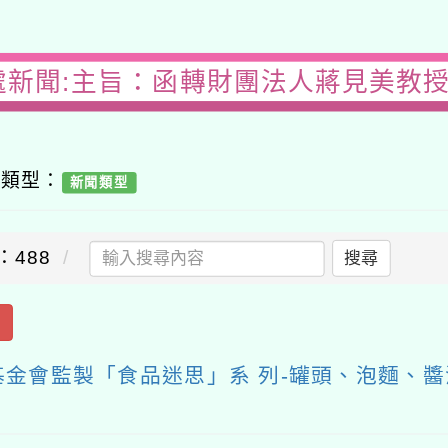
處新聞:主旨：函轉財團法人蔣見美教
容類型：
新聞類型
：488
搜尋
出
金會監製「食品迷思」系 列-罐頭、泡麵、