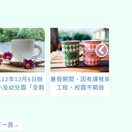
12年12月6日辦
暑假期間，因有課程與
114
及幼兒園「全榖
工程，校園不開放
製雜糧教案線上
會」鼓勵參加
下一頁
→