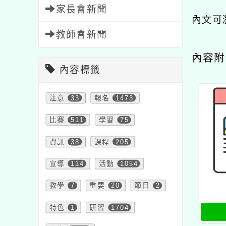
家長會新聞
內文可
教師會新聞
內容
內容標籤
注意
33
報名
1473
比賽
511
學習
75
資訊
38
課程
205
宣導
114
活動
1054
教學
7
重要
20
節日
2
特色
1
研習
1704