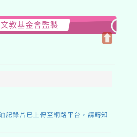
授文教基金會監製
開
啟
上
方
區
塊
醬油記錄片已上傳至網路平台，請轉知