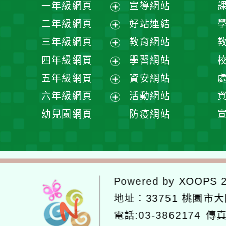
一年級網頁
宣導網站
展
二年級網頁
好站連結
開
展
三年級網頁
教育網站
選
開
展
四年級網頁
學習網站
單
選
開
展
五年級網頁
資安網站
單
選
開
展
六年級網頁
活動網站
單
選
開
展
幼兒園網頁
防疫網站
單
選
開
單
選
單
Powered by
XOOPS
2
地址：
33751 桃園市
電話:03-3862174
傳真