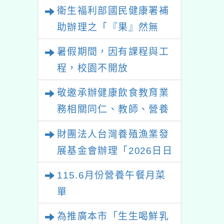
衛生福利部國民健康署補
助辦理之「『果』然無
敵！水果打卡挑戰賽」國
暑假期間，因有課程與工
小中年級健康飲食教育推
程，校園不開放
廣活動資訊
敬邀承辦健康飲食教育業
務相關同仁、教師、營養
師等，踴躍參加教育部國
財團法人台灣養殖漁業發
民及學前教育署委託本會
展基金會辦理「2026日日
辦理「高級中等以下學校
五海味-食魚文化教師及營
115.6月份營養午餐月菜
健康飲食教育指導內容及
養師研習活動」請踴躍報
單
規劃」全國說明會。
名參加
為推廣本市「生生喝鮮乳