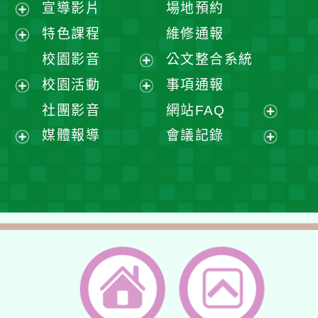
宣導影片
場地預約
展
特色課程
維修通報
開
展
校園影音
公文整合系統
選
開
展
校園活動
事項通報
單
選
開
展
展
社團影音
網站FAQ
單
選
開
開
展
媒體報導
會議記錄
單
選
選
開
展
展
單
單
選
開
開
單
選
選
單
單