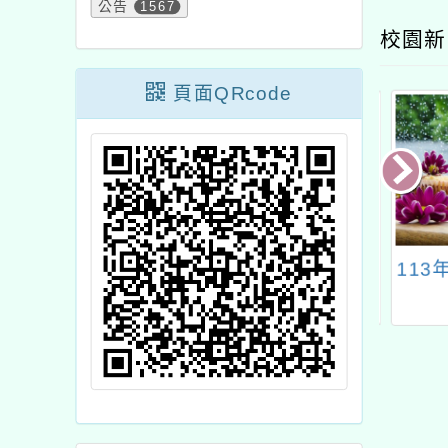
公告
1567
校園新
頁面QRcode
.4月溪海國小午餐
114年警衛徵聘公告
113
菜單