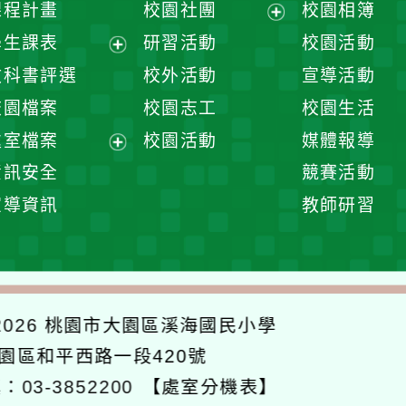
課程計畫
校園社團
校園相簿
展
學生課表
研習活動
校園活動
開
展
教科書評選
校外活動
宣導活動
選
開
校園檔案
校園志工
校園生活
單
選
處室檔案
校園活動
媒體報導
單
展
資訊安全
競賽活動
開
宣導資訊
教師研習
選
單
026
桃園市大園區溪海國民小學
大園區和平西路一段420號
：03-3852200
【處室分機表】