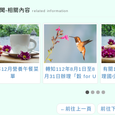
聞-相關內容
related information
年12月營養午餐菜
轉知112年8月1日至8
有關1
單
月31日辦理「穀 for U
理國小
美食大募集」活動
及未精
推廣
←
前往上一頁
前往