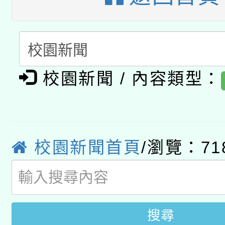
A3數位素養講師名單
礎課程
「數位內容與教學軟體線
有關大陸委員會函釋公
pilot」
校園新聞 / 內容類型：
轉知經濟部水利署委託
薪期間赴陸應申請許可
115年8月22日(星期六)
業技術研究院辦理「11
2026年桃園地景藝術
校園新聞首頁
/瀏覽：71
桃園市孔廟祈福系列活
用水績優單位及節水達
開 智慧啟航」
動」
搜尋