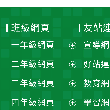
班級網頁
友站
一年級網頁
宣導網
展
二年級網頁
好站連
開
展
三年級網頁
教育網
選
開
展
單
四年級網頁
學習網
選
開