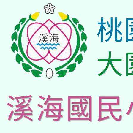
桃
大
溪海國民