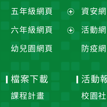
展
單
五年級網頁
資安網
選
開
展
單
六年級網頁
活動網
選
開
展
單
幼兒園網頁
防疫網
選
開
單
選
檔案下載
活動
單
課程計畫
校園社