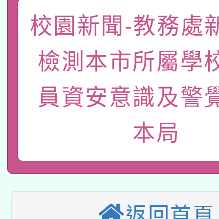
「數位內容與教學軟體線
校園新聞-教務處
有關大陸委員會函釋公
pilot」
檢測本市所屬學
轉知經濟部水利署委託
薪期間赴陸應申請許可
115年8月22日(星期六)
員資安意識及警
業技術研究院辦理「11
2026年桃園地景藝術
桃園市孔廟祈福系列活
用水績優單位及節水達
本局
本校115學年度第2次
開 智慧啟航」
動」
適應運動共學行動站研
招甄選結果公告(無人
本館辦理115年度閱讀
招)
返回首頁
科技賦能─人工智慧(AI
暨閱讀推動專業研習