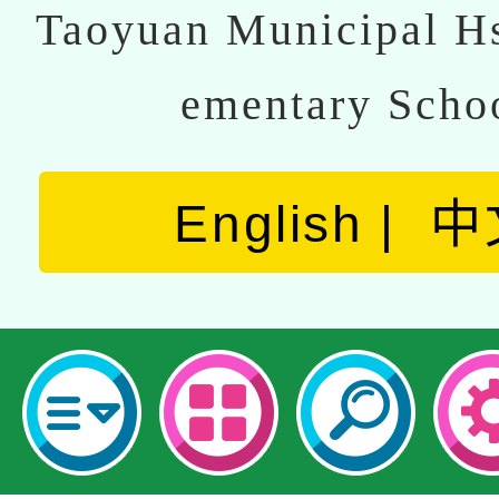
Taoyuan Municipal Hs
ementary Scho
English
中