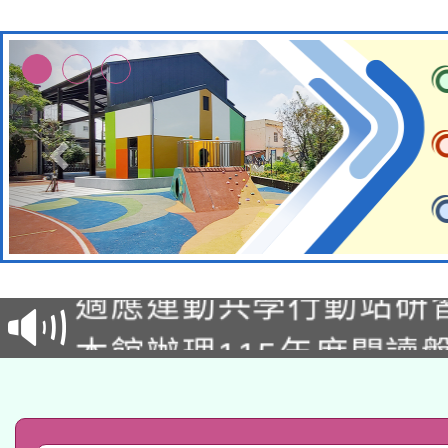
本校115學年度第2次
適應運動共學行動站研
招甄選結果公告(無人
本館辦理115年度閱讀
招)
科技賦能─人工智慧(AI
暨閱讀推動專業研習
A3數位素養講師名單
礎課程