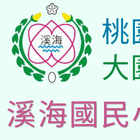
桃
大
溪海國民