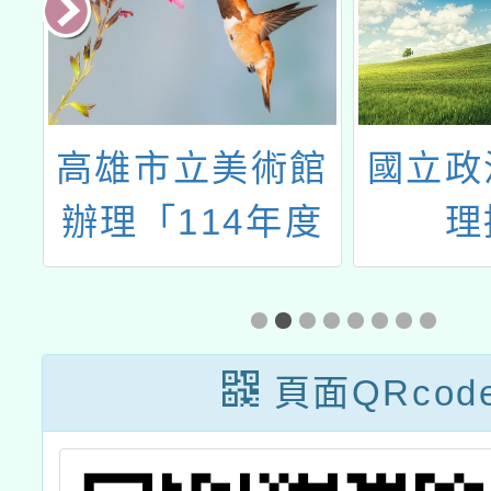
套
高雄市立美術館
國立政
尚
辦理「114年度
理
報
『藝起來尋美』
計畫－教師增能
研習」
頁面QRcod