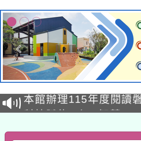
本校115學年度第2次
適應運動共學行動站研
招甄選結果公告(無人
本館辦理115年度閱讀
招)
科技賦能─人工智慧(AI
暨閱讀推動專業研習
A3數位素養講師名單
礎課程