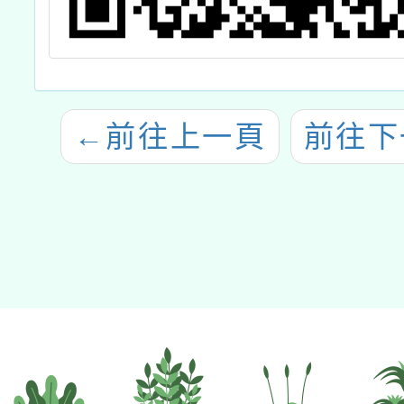
←
前往上一頁
前往下