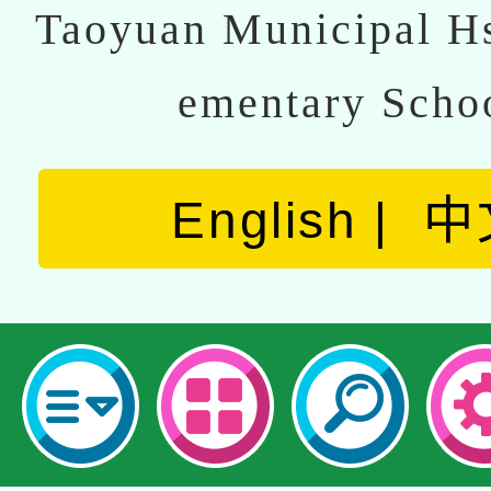
Taoyuan Municipal Hs
ementary Scho
English
中