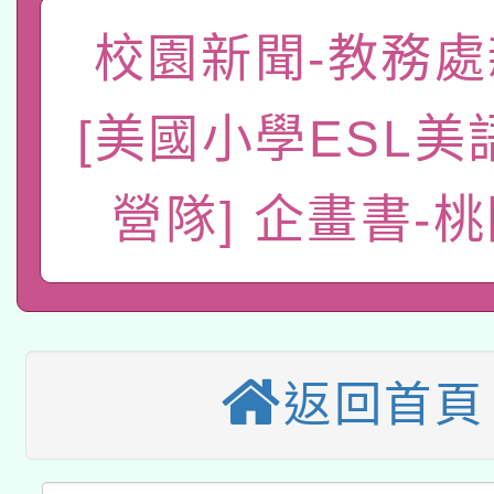
「數位內容與教學軟體線
校園新聞-教務處
有關大陸委員會函釋公
pilot」
轉知經濟部水利署委託
薪期間赴陸應申請許可
[美國小學ESL美
115年8月22日(星期六)
業技術研究院辦理「11
營隊] 企畫書-
2026年桃園地景藝術
桃園市孔廟祈福系列活
用水績優單位及節水達
本校115學年度第2次
開 智慧啟航」
動」
適應運動共學行動站研
招甄選結果公告(無人
本館辦理115年度閱讀
返回首頁
招)
科技賦能─人工智慧(AI
暨閱讀推動專業研習