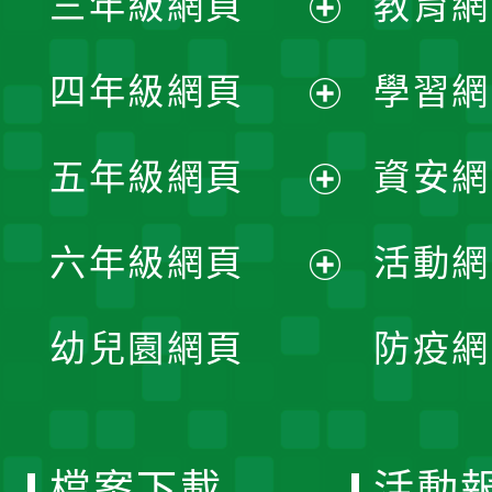
三年級網頁
教育網
選
開
展
單
四年級網頁
學習網
選
開
展
單
五年級網頁
資安網
選
開
展
單
六年級網頁
活動網
選
開
展
單
幼兒園網頁
防疫網
選
開
單
選
檔案下載
活動