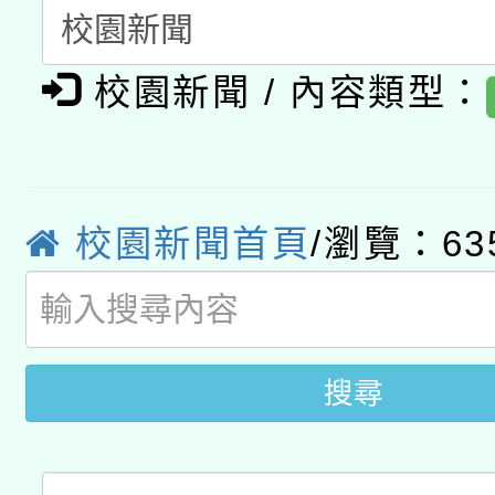
A3數位素養講師名單
礎課程
「數位內容與教學軟體線
校園新聞 / 內容類型：
有關大陸委員會函釋公
pilot」
轉知經濟部水利署委託
薪期間赴陸應申請許可
115年8月22日(星期六)
業技術研究院辦理「11
校園新聞首頁
/瀏覽：63
2026年桃園地景藝術
桃園市孔廟祈福系列活
用水績優單位及節水達
開 智慧啟航」
動」
搜尋