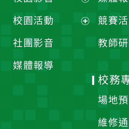
展
校園活動
競賽活
開
展
社團影音
教師研
選
開
單
媒體報導
選
校務
單
場地預
維修通