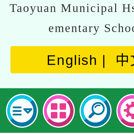
Taoyuan Municipal Hs
ementary Scho
English
中