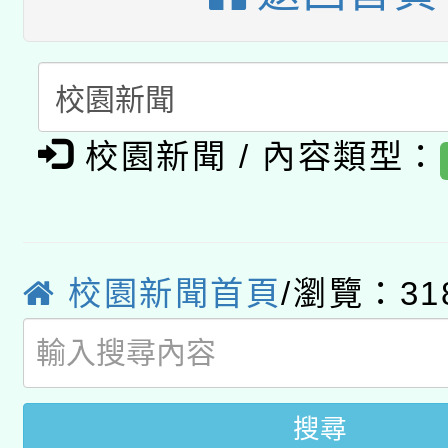
礎課程
「數位內容與教學軟體線
有關大陸委員會函釋公
pilot」
轉知經濟部水利署委託
薪期間赴陸應申請許可
校園新聞 / 內容類型：
115年8月22日(星期六)
業技術研究院辦理「11
2026年桃園地景藝術
桃園市孔廟祈福系列活
用水績優單位及節水達
校園新聞首頁
/瀏覽：31
「2026桃園藝術巡演
開 智慧啟航」
動」
關事宜
搜尋