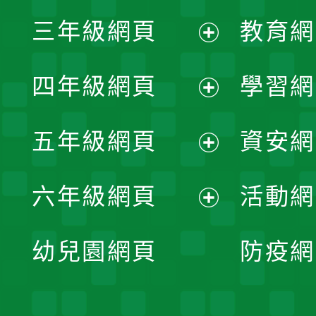
展
三年級網頁
教育網
選
開
展
單
四年級網頁
學習網
選
開
展
單
五年級網頁
資安網
選
開
展
單
六年級網頁
活動網
選
開
展
單
幼兒園網頁
防疫網
選
開
單
選