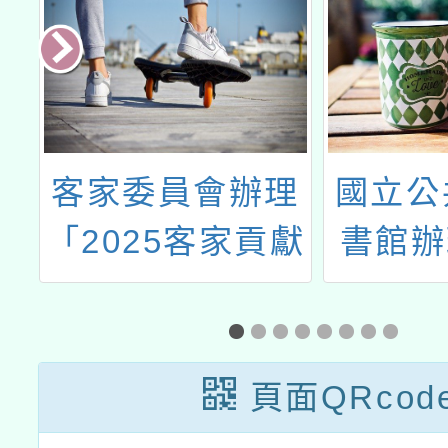
師
客家委員會辦理
國立公
─
「2025客家貢獻
書館辦
代
獎」
「從紙
數位閱
-
實施
頁面QRcod
泰