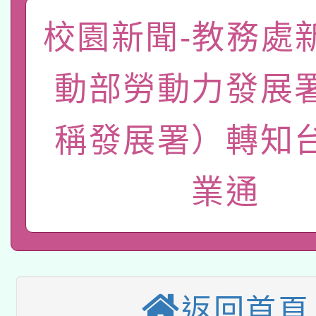
校園新聞-教務處
有關大陸委員會函釋公
pilot」
轉知經濟部水利署委託
薪期間赴陸應申請許可
動部勞動力發展
115年8月22日(星期六)
業技術研究院辦理「11
稱發展署）轉知
2026年桃園地景藝術
桃園市孔廟祈福系列活
用水績優單位及節水達
「2026桃園藝術巡演
開 智慧啟航」
動」
業通
適應運動共學行動站研
關事宜
本館辦理115年度閱讀
科技賦能─人工智慧(AI
暨閱讀推動專業研習
返回首頁
A3數位素養講師名單