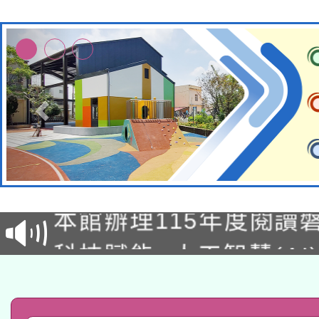
適應運動共學行動站研
本館辦理115年度閱讀
科技賦能─人工智慧(AI
暨閱讀推動專業研習
A3數位素養講師名單
礎課程
「數位內容與教學軟體線