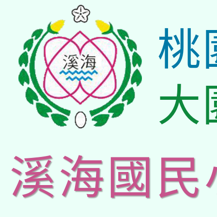
桃
大
溪海國民