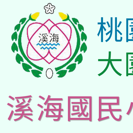
桃
大
溪海國民