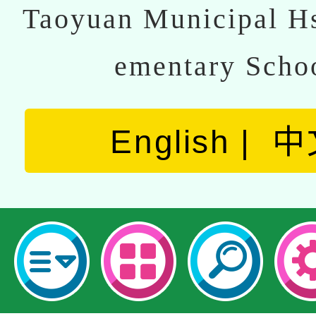
Taoyuan Municipal Hs
ementary Scho
English
中