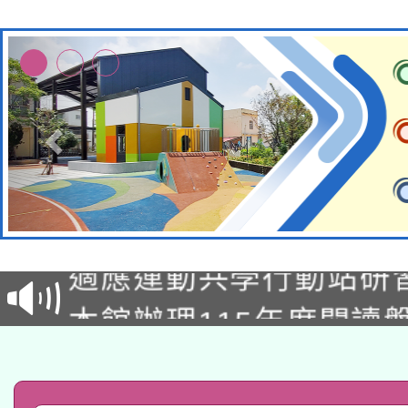
本校115學年度第2次
適應運動共學行動站研
招甄選結果公告(無人
本館辦理115年度閱讀
招)
科技賦能─人工智慧(AI
暨閱讀推動專業研習
A3數位素養講師名單
礎課程