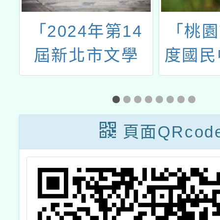
民
「2024年第14
「桃園
屆新北市文學
度國民
正
獎」徵文活動
生專
向
賽」專
位
領指
頁面QRcod
工