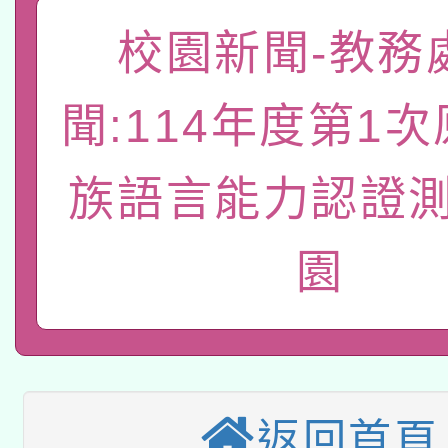
「數位內容與教學軟體線
校園新聞-教務
有關大陸委員會函釋公
pilot」
聞:114年度第1
轉知經濟部水利署委託
薪期間赴陸應申請許可
115年8月22日(星期六)
族語言能力認證測
業技術研究院辦理「11
2026年桃園地景藝術
桃園市孔廟祈福系列活
用水績優單位及節水達
園
本校115學年度第2次
開 智慧啟航」
動」
適應運動共學行動站研
招甄選結果公告(無人
本館辦理115年度閱讀
招)
返回首頁
科技賦能─人工智慧(AI
暨閱讀推動專業研習