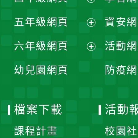
開
展
單
五年級網頁
資安網
選
開
展
單
六年級網頁
活動網
選
開
展
單
幼兒園網頁
防疫網
選
開
單
選
檔案下載
活動
單
課程計畫
校園社