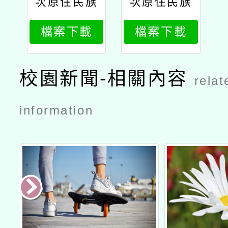
次原住民族
次原住民族
語言能力認
語言能力認
檔案下載
檔案下載
證測驗公文
證測驗公文
台師大
2台師大
校園新聞-相關內容
relat
information