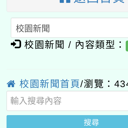
A3數位素養講師名單
礎課程
「數位內容與教學軟體線
有關大陸委員會函釋公
pilot」
校園新聞 / 內容類型：
轉知經濟部水利署委託
薪期間赴陸應申請許可
115年8月22日(星期六)
業技術研究院辦理「11
2026年桃園地景藝術
校園新聞首頁
/瀏覽：43
桃園市孔廟祈福系列活
用水績優單位及節水達
開 智慧啟航」
動」
搜尋