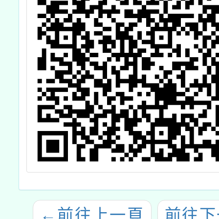
←
前往上一頁
前往下