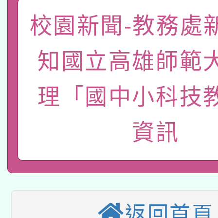
礎課程
校園新聞-教務處
「數位內容與教學軟體線
有關大陸委員會函釋公
pilot」
知國立高雄師範
轉知經濟部水利署委託
薪期間赴陸應申請許可
理「國中小科技
115年8月22日(星期六)
業技術研究院辦理「11
2026年桃園地景藝術
桃園市孔廟祈福系列活
用水績優單位及節水達
資訊
本校115學年度第2次
開 智慧啟航」
動」
適應運動共學行動站研
招甄選結果公告(無人
本館辦理115年度閱讀
招)
返回首頁
科技賦能─人工智慧(AI