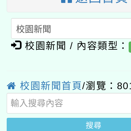
暨閱讀推動專業研習
A3數位素養講師名單
礎課程
「數位內容與教學軟體線
有關大陸委員會函釋公
pilot」
校園新聞 / 內容類型：
轉知經濟部水利署委託
薪期間赴陸應申請許可
115年8月22日(星期六)
業技術研究院辦理「11
校園新聞首頁
/瀏覽：80
2026年桃園地景藝術
桃園市孔廟祈福系列活
用水績優單位及節水達
開 智慧啟航」
動」
搜尋