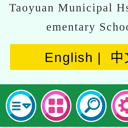
Taoyuan Municipal Hs
ementary Scho
English
中