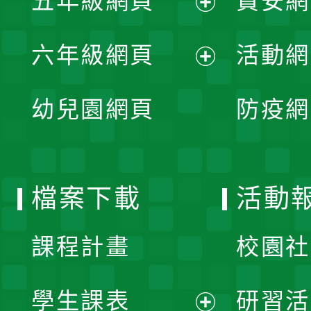
五年級網頁
資安網
選
開
展
單
六年級網頁
活動網
選
開
展
單
幼兒園網頁
防疫網
選
開
單
選
檔案下載
活動
單
課程計畫
校園社
學生課表
研習活