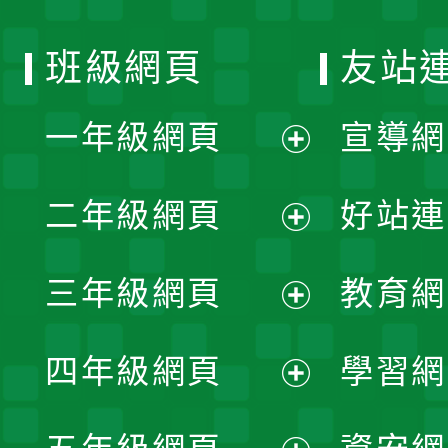
班級網頁
友站
一年級網頁
宣導網
展
二年級網頁
好站連
開
展
三年級網頁
教育網
選
開
展
單
四年級網頁
學習網
選
開
展
單