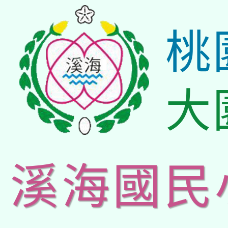
桃
大
溪海國民