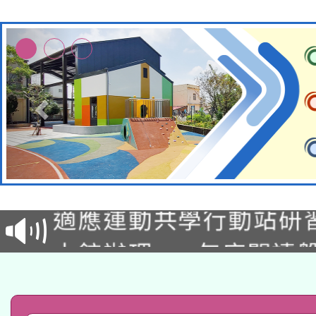
本校115學年度第2次
適應運動共學行動站研
招甄選結果公告(無人
本館辦理115年度閱讀
招)
科技賦能─人工智慧(AI
暨閱讀推動專業研習
A3數位素養講師名單